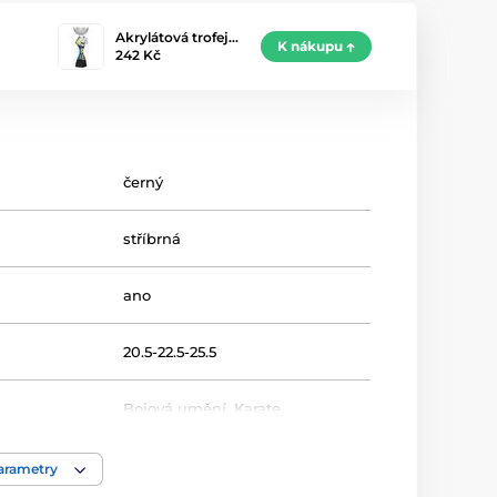
Akrylátová trofej…
K nákupu
242 Kč
černý
stříbrná
ano
20.5-22.5-25.5
Bojová umění
,
Karate
Trofeje
parametry