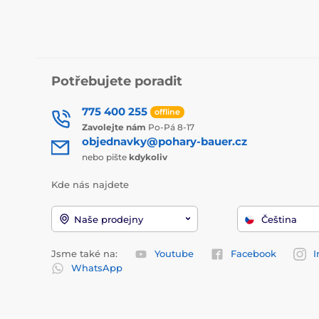
Potřebujete poradit
775 400 255
offline
Zavolejte nám
Po-Pá 8-17
objednavky@pohary-bauer.cz
nebo pište
kdykoliv
Kde nás najdete
Naše prodejny
Čeština
Jsme také na:
Youtube
Facebook
I
WhatsApp