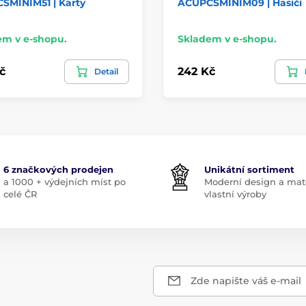
SMINIM51 | Karty
ACUPCSMINIM09 | Hasiči
em v e-shopu.
Skladem v e-shopu.
č
242 Kč
Detail
6 značkových prodejen
Unikátní sortiment
a 1000 + výdejních míst po
Moderní design a mate
celé ČR
vlastní výroby
Zde napište váš e-mail