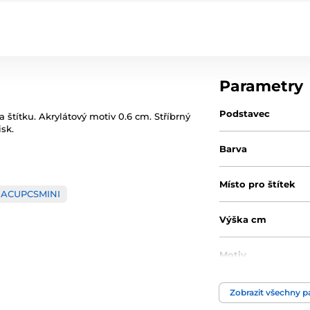
Parametry
Podstavec
a štítku. Akrylátový motiv 0.6 cm. Stříbrný
isk.
Barva
Místo pro štítek
ACUPCSMINI
Výška cm
Motiv
Typ ocenění
Zobrazit všechny 