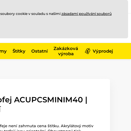
Registrace
Přihlásit se
CZK
 soubory cookie v souladu s našimi
zásadami používání souborů
0
Nakupte ještě za
10 000 Kč
0 Kč
a získejte
dopravu zdarma
Zakázková
émy
Štítky
Ostatní
Výprodej
výroba
rofej ACUPCSMINIM40 |
í
ofeje není zahrnuta cena štítku. Akrylátový motiv