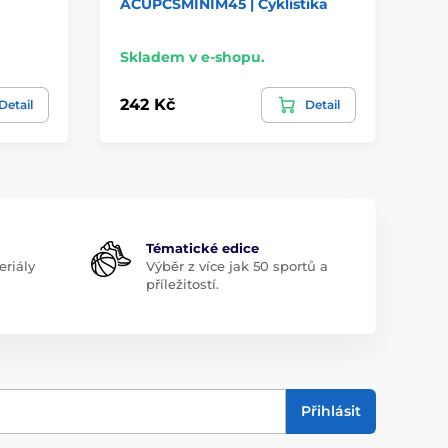
ACUPCSMINIM45 | Cyklistika
AC
Skladem v e-shopu.
Sk
242 Kč
24
Detail
Detail
Tématické edice
riály
Výběr z více jak 50 sportů a
příležitostí.
Přihlásit