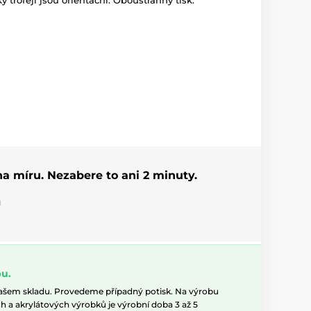
ky trofejí jsou orientační. Oboustranný tisk.
 na míru. Nezabere to ani 2 minuty.
u
u.
našem skladu. Provedeme případný potisk. Na výrobu
h a akrylátových výrobků je výrobní doba 3 až 5