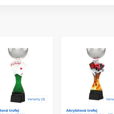
Materiál
Způsob personaliz
Varianty (3)
Varia
tová trofej
Akrylátová trofej