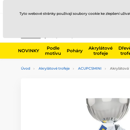
Doprava a platba
Prodejny
Kontakty
Blog
Tyto webové stránky používají soubory cookie ke zlepšení uživ
Např. produk
Podle
Akrylátové
Dřev
NOVINKY
Poháry
motivu
trofeje
trof
Úvod
Akrylátové trofeje
ACUPCSMINI
Akrylátová