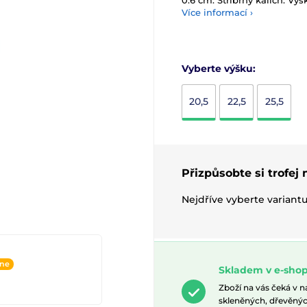
0.6 cm. Stříbrný kalich. Výš
Více informací ›
Vyberte výšku:
20,5
22,5
25,5
Přizpůsobte si trofej
Nejdříve vyberte variant
ine
Skladem v e-shop
Zboží na vás čeká v 
skleněných, dřevěnýc