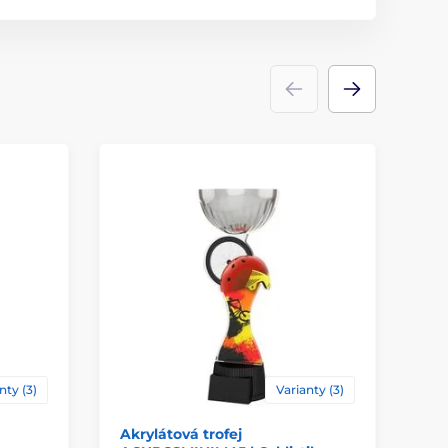
kov
,
akrylát
ace
štítek
nty (3)
Varianty (3)
Akrylátová trofej
Ak