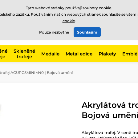
Tyto webové stránky používají soubory cookie.
atelského zážitku. Používáním našich webových stránek souhlasíte se všemi
cookie
.
775 400 255
offline
t, kategorie
Pouze nezbytné
Souhlasím
Zavolejte nám
(Po-Pá 8-17)
ěné
Skleněné
Medaile
Metal edice
Plakety
Embl
eje
trofeje
 trofej ACUPCSMINIM40 | Bojová umění
Akrylátová t
Bojová uměn
Akrylátová trofej. V ceně tr