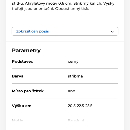
štítku. Akrylátový motiv 0.6 cm. Stříbrný kalich. Výšky
trofejí jsou orientační. Oboustranný tisk.
Produkt je zařazen v kategoriích
Zobrazit celý popis
Bruslení
Zimní sporty
Akrylátové trofeje
ACUPCSMINI
Parametry
Podstavec
černý
Barva
stříbrná
Místo pro štítek
ano
Výška cm
20.5-22.5-25.5
Motiv
Bruslení