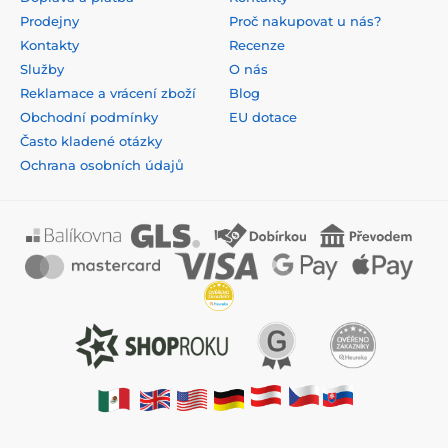
Prodejny
Proč nakupovat u nás?
Kontakty
Recenze
Služby
O nás
Reklamace a vrácení zboží
Blog
Obchodní podmínky
EU dotace
Často kladené otázky
Ochrana osobních údajů
© 2026 www.pohary-bauer.cz ⦁ E-shop vytvořila
SIMPLIA.cz