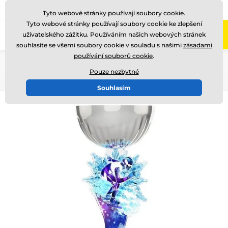
775 400 255
Zavolejte nám
(Po-Pá 8-17)
Tyto webové stránky používají soubory cookie.
Tyto webové stránky používají soubory cookie ke zlepšení
0
uživatelského zážitku. Používáním našich webových stránek
Menu
souhlasíte se všemi soubory cookie v souladu s našimi
zásadami
používání souborů cookie
.
Úvod
Akrylátové trofeje
ACUPCSMINI
Pouze nezbytné
Souhlasím