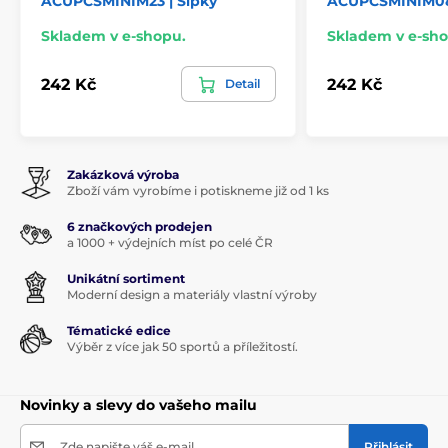
ACUPCSMINIM23 | Šipky
ACUPCSMINIM08 
Skladem v e-shopu.
Skladem v e-sho
242 Kč
242 Kč
Detail
Zakázková výroba
Zboží vám vyrobíme i potiskneme již od 1 ks
6 značkových prodejen
a 1000 + výdejních míst po celé ČR
Unikátní sortiment
Moderní design a materiály vlastní výroby
Tématické edice
Výběr z více jak 50 sportů a příležitostí.
Novinky a slevy do vašeho mailu
Zde napište váš e-mail
Přihlásit