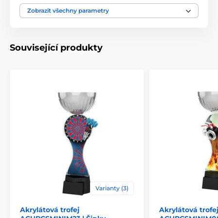
Typ ocenění
Trofeje
Zobrazit všechny parametry
Materiál
kov
,
akrylát
Související produkty
Způsob personalizace
štítek
Varianty (3)
Akrylátová trofej
Akrylátová trofe