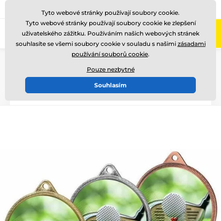
775 400 255
Zavolejte nám
(Po-Pá 8-17)
Tyto webové stránky používají soubory cookie.
Tyto webové stránky používají soubory cookie ke zlepšení
0
uživatelského zážitku. Používáním našich webových stránek
Menu
souhlasíte se všemi soubory cookie v souladu s našimi
zásadami
používání souborů cookie
.
Úvod
Medaile
Kovové medaile
Kovové medaile s grafikou (UV potisk na zadní stranu medaile)
Pouze nezbytné
MDL001
Souhlasím