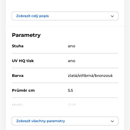
Zobrazit celý popis
Produkt je zařazen v kategoriích
Parametry
Golf
Medaile
Medaile
Kovové medaile s grafikou (UV potisk na zadní
Stuha
ano
stranu medaile)
MDL001
UV HQ tisk
ano
Barva
zlatá/stříbrná/bronzová
Průměr cm
5.5
Motiv
Golf
Typ ocenění
Medaile
Zobrazit všechny parametry