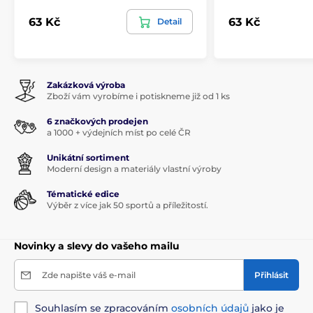
63 Kč
63 Kč
Detail
Zakázková výroba
Zboží vám vyrobíme i potiskneme již od 1 ks
6 značkových prodejen
a 1000 + výdejních míst po celé ČR
Unikátní sortiment
Moderní design a materiály vlastní výroby
Tématické edice
Výběr z více jak 50 sportů a příležitostí.
Novinky a slevy do vašeho mailu
Zde napište váš e-mail
Přihlásit
Souhlasím se zpracováním
osobních údajů
jako je