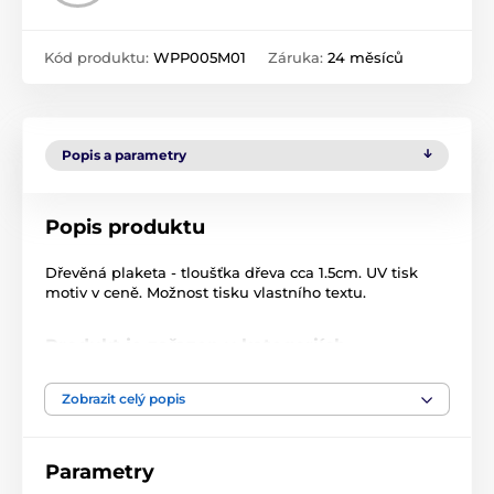
Kód produktu:
WPP005M01
Záruka:
24 měsíců
Popis a parametry
Popis produktu
Dřevěná plaketa - tloušťka dřeva cca 1.5cm. UV tisk
motiv v ceně. Možnost tisku vlastního textu.
Produkt je zařazen v kategoriích
Golf
Dřevěné plakety
WPP005
Zobrazit celý popis
Plakety
Dřevěné plakety
Parametry