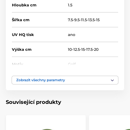
Hloubka cm
1.5
Šířka cm
7.5-9.5-11.5-13.5-15
UV HQ tisk
ano
Výška cm
10-12.5-15-17.5-20
Motiv
Golf
Typ ocenění
Plakety
Zobrazit všechny parametry
Materiál
dřevo
Související produkty
Umístění
Na stůl