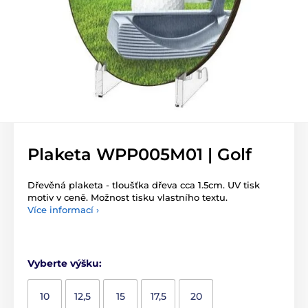
Plaketa WPP005M01 | Golf
Dřevěná plaketa - tloušťka dřeva cca 1.5cm. UV tisk
motiv v ceně. Možnost tisku vlastního textu.
Více informací ›
Vyberte výšku:
10
12,5
15
17,5
20