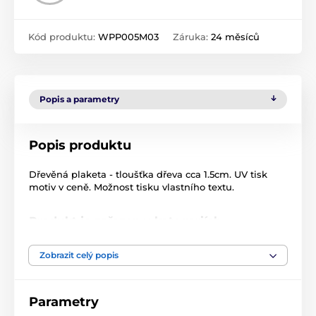
Kód produktu:
WPP005M03
Záruka:
24 měsíců
Popis a parametry
Popis produktu
Dřevěná plaketa - tloušťka dřeva cca 1.5cm. UV tisk
motiv v ceně. Možnost tisku vlastního textu.
Produkt je zařazen v kategoriích
Golf
Dřevěné plakety
WPP005
Zobrazit celý popis
Plakety
Dřevěné plakety
Parametry