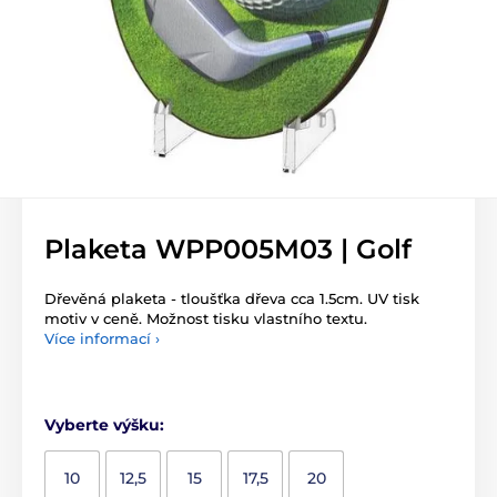
Plaketa WPP005M03 | Golf
Dřevěná plaketa - tloušťka dřeva cca 1.5cm. UV tisk
motiv v ceně. Možnost tisku vlastního textu.
Více informací ›
Vyberte výšku:
10
12,5
15
17,5
20