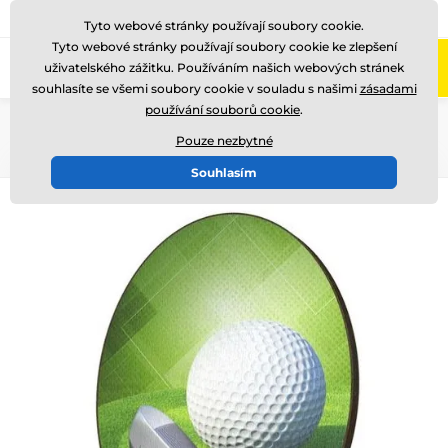
775 400 255
Zavolejte nám
(Po-Pá 8-17)
Tyto webové stránky používají soubory cookie.
Tyto webové stránky používají soubory cookie ke zlepšení
0
uživatelského zážitku. Používáním našich webových stránek
Menu
souhlasíte se všemi soubory cookie v souladu s našimi
zásadami
používání souborů cookie
.
Úvod
Dřevěné trofeje
WPP005
Pouze nezbytné
Souhlasím