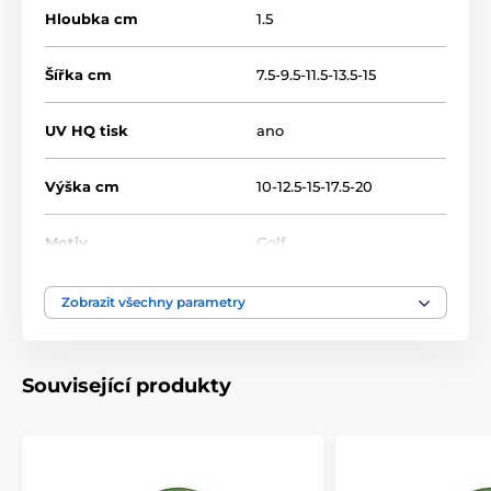
Hloubka cm
1.5
Šířka cm
7.5-9.5-11.5-13.5-15
UV HQ tisk
ano
Výška cm
10-12.5-15-17.5-20
Motiv
Golf
Typ ocenění
Plakety
Zobrazit všechny parametry
Materiál
dřevo
Související produkty
Umístění
Na stůl