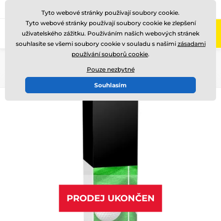
775 400 255
Zavolejte nám
(Po-Pá 8-17)
Tyto webové stránky používají soubory cookie.
Tyto webové stránky používají soubory cookie ke zlepšení
0
uživatelského zážitku. Používáním našich webových stránek
Menu
souhlasíte se všemi soubory cookie v souladu s našimi
zásadami
používání souborů cookie
.
Úvod
Ocenění podle motivu
Golf
Pouze nezbytné
Souhlasím
PRODEJ UKONČEN