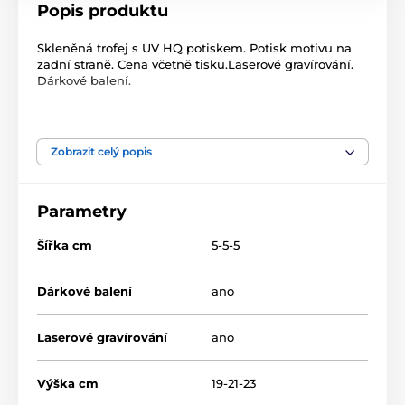
Popis produktu
Skleněná trofej s UV HQ potiskem. Potisk motivu na
zadní straně. Cena včetně tisku.Laserové gravírování.
Dárkové balení.
Produkt je zařazen v kategoriích
Zobrazit celý popis
Golf
Skleněné trofeje
Skleněné trofeje
Parametry
Skleněné trofeje s potiskem
CR20275
Šířka cm
5-5-5
Dárkové balení
ano
Laserové gravírování
ano
Výška cm
19-21-23