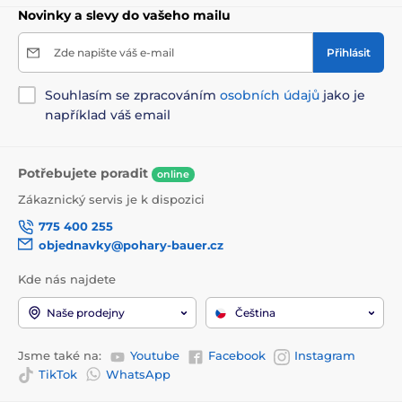
Novinky a slevy do vašeho mailu
Zde napište váš e-mail
Přihlásit
Souhlasím se zpracováním
osobních údajů
jako je
například váš email
Potřebujete poradit
online
Zákaznický servis je k dispozici
775 400 255
objednavky@pohary-bauer.cz
Kde nás najdete
Naše prodejny
Čeština
Jsme také na:
Youtube
Facebook
Instagram
TikTok
WhatsApp