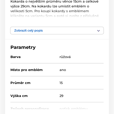
Kokarda o největším průměru věnce 15cm a celkové
výšce 29cm. Na kokardu lze umístit emblém o
velikosti 5cm. Pro koupi kokardy s emblémem
klikněte na variantu 5cm a poté si zvolte z příslušné
nabídky.
Zobrazit celý popis
Parametry
Barva
růžová
Místo pro emblém
ano
Průměr cm
15
Výška cm
29
Způsob personalizace
potisk emblému