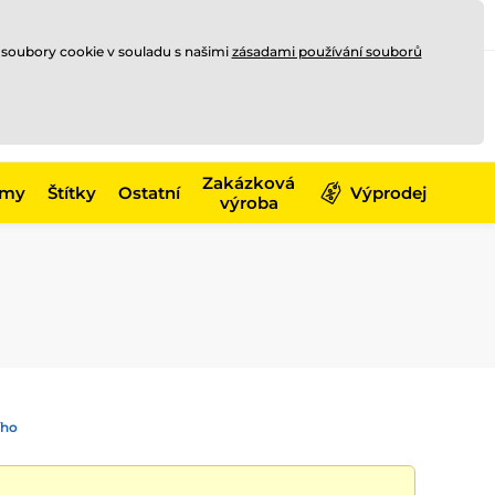
Registrace
Přihlásit se
CZK
 soubory cookie v souladu s našimi
zásadami používání souborů
0
Nakupte ještě za
10 000 Kč
0 Kč
a získejte
dopravu zdarma
Zakázková
émy
Štítky
Ostatní
Výprodej
výroba
ího