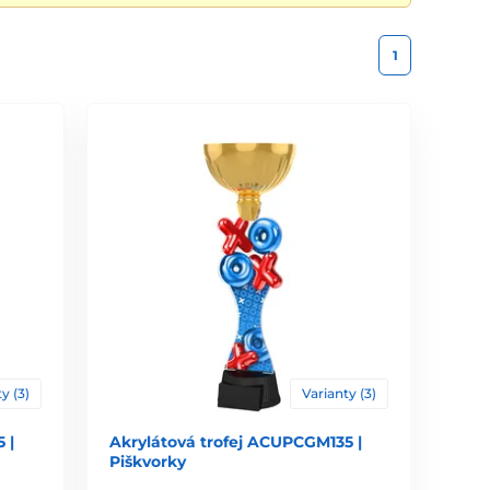
1
y (3)
Varianty (3)
 |
Akrylátová trofej ACUPCGM135 |
Piškvorky