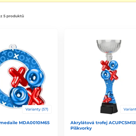
z 5 produktů
Varianty (57)
Variant
á medaile MDA0010M65
Akrylátová trofej ACUPCSM135
Piškvorky