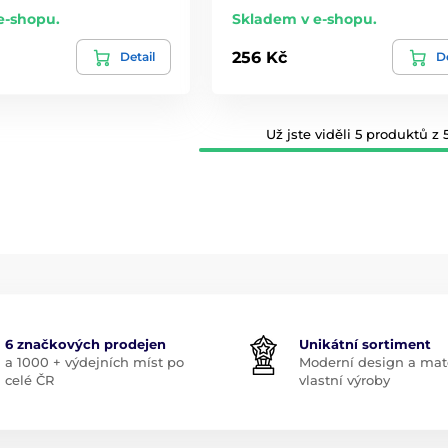
e-shopu.
Skladem v e-shopu.
256 Kč
Detail
De
Už jste viděli 5 produktů z 5
6 značkových prodejen
Unikátní sortiment
a 1000 + výdejních míst po
Moderní design a mate
celé ČR
vlastní výroby