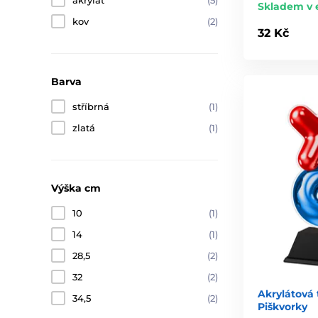
akrylát
(5)
Skladem v 
kov
(2)
32 Kč
Barva
stříbrná
(1)
zlatá
(1)
Výška cm
10
(1)
14
(1)
28,5
(2)
32
(2)
Akrylátová 
34,5
(2)
Piškvorky