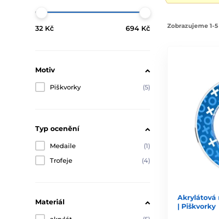
Zobrazujeme 1-5 
32 Kč
694 Kč
Motiv
Piškvorky
(5)
Typ ocenění
Medaile
(1)
Trofeje
(4)
Akrylátov
Materiál
| Piškvorky