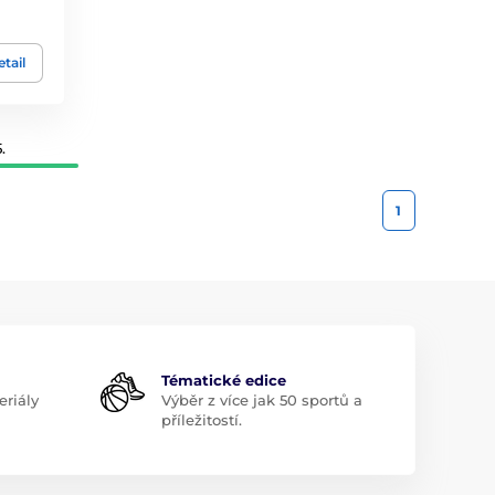
tail
.
1
Tématické edice
riály
Výběr z více jak 50 sportů a
příležitostí.