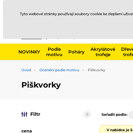
Doprava a platba
Prodejny
Kontakty
Blog
Tyto webové stránky používají soubory cookie ke zlepšení uživ
Např. produk
Podle
Akrylátové
Dřev
NOVINKY
Poháry
motivu
trofeje
trof
Úvod
Ocenění podle motivu
Piškvorky
Piškvorky
Filtr
5
Seřadit podle:
V nabídce je 
cena