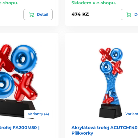
e-shopu.
Skladem v e-shopu.
474 Kč
Detail
De
Varianty (4)
Variant
trofej FA200M50 |
Akrylátová trofej ACUTCM140 
Piškvorky