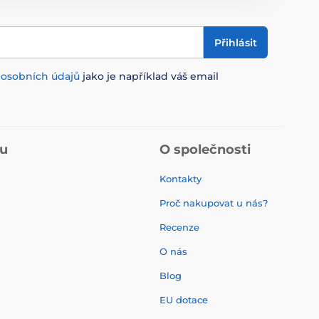
Přihlásit
m
osobních údajů
jako je například váš email
pu
O společnosti
Kontakty
Proč nakupovat u nás?
Recenze
O nás
í
Blog
EU dotace