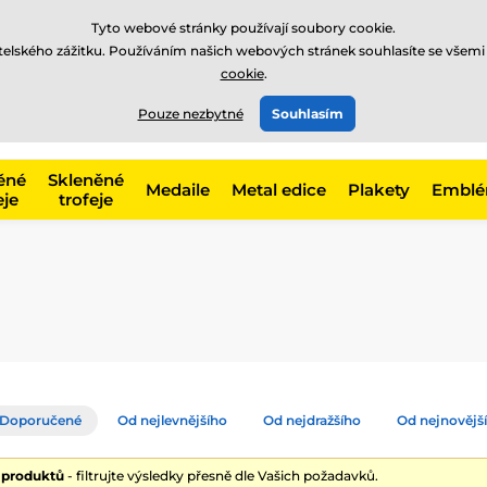
Tyto webové stránky používají soubory cookie.
atelského zážitku. Používáním našich webových stránek souhlasíte se všemi
cookie
.
775 400 255
offline
t, kategorie
Pouze nezbytné
Souhlasím
Zavolejte nám
(Po-Pá 8-17)
ěné
Skleněné
Medaile
Metal edice
Plakety
Embl
eje
trofeje
Doporučené
Od nejlevnějšího
Od nejdražšího
Od nejnovějš
5 produktů
- filtrujte výsledky přesně dle Vašich požadavků.