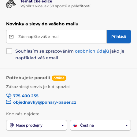
Tématické edice
Výběr z více jak 50 sportů a příležitostí.
Novinky a slevy do vašeho mailu
Zde napište váš e-mail
Přihlásit
Souhlasím se zpracováním
osobních údajů
jako je
například váš email
Potřebujete poradit
offline
Zákaznický servis je k dispozici
775 400 255
objednavky@pohary-bauer.cz
Kde nás najdete
Naše prodejny
Čeština