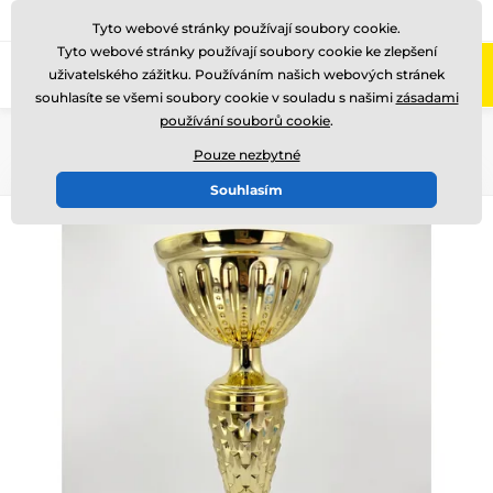
775 400 255
Zavolejte nám
(Po-Pá 8-17)
Tyto webové stránky používají soubory cookie.
Tyto webové stránky používají soubory cookie ke zlepšení
0
uživatelského zážitku. Používáním našich webových stránek
Menu
souhlasíte se všemi soubory cookie v souladu s našimi
zásadami
používání souborů cookie
.
Úvod
Poháry
Poháry "EKONOMY"
Pouze nezbytné
Souhlasím