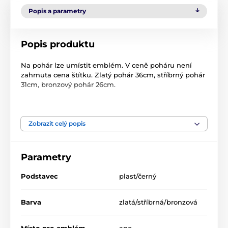
Popis a parametry
Popis produktu
Na pohár lze umístit emblém. V ceně poháru není
zahrnuta cena štítku. Zlatý pohár 36cm, stříbrný pohár
31cm, bronzový pohár 26cm.
Produkt je zařazen v kategoriích
Zobrazit celý popis
NOVINKY
Poháry
Parametry
Poháry "EKONOMY"
Podstavec
plast/černý
Barva
zlatá/stříbrná/bronzová