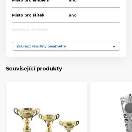
Místo pro emblém
ano
Místo pro štítek
ano
Možnost umístění
ne
poklice
Zobrazit všechny parametry
Výška cm
26-31-36
Motiv
Univerzální
Související produkty
Typ ocenění
Poháry
Materiál
kov
,
plast
Způsob personalizace
štítek
,
potisk emblému