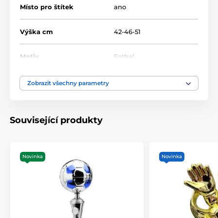
Místo pro štítek
ano
Výška cm
42-46-51
Motiv
Fotbal
Typ ocenění
Poháry
Zobrazit všechny parametry
Materiál
kov
,
dřevo
,
plast
Související produkty
Způsob personalizace
štítek
Novinka
Novinka