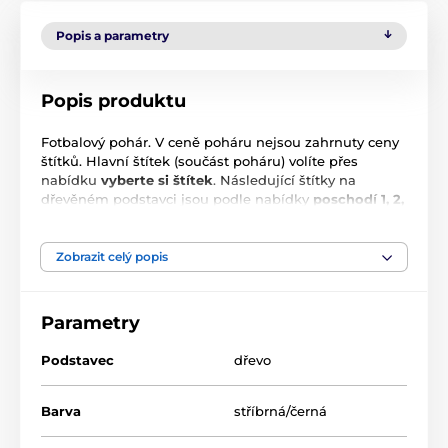
Popis a parametry
Popis produktu
Fotbalový pohár. V ceně poháru nejsou zahrnuty ceny
štítků. Hlavní štítek (součást poháru) volíte přes
nabídku
vyberte si štítek
. Následující štítky na
dřevěném podstavci jsou podle nabídky
poschodí 1, 2,
3, 4, 5, 6
. Volíte plastový nebo kovový štítek, barvu Vám
přizpůsobíme k barvě poháru (zlato nebo stříbro).
Zobrazit celý popis
Parametry
Podstavec
dřevo
Barva
stříbrná/černá