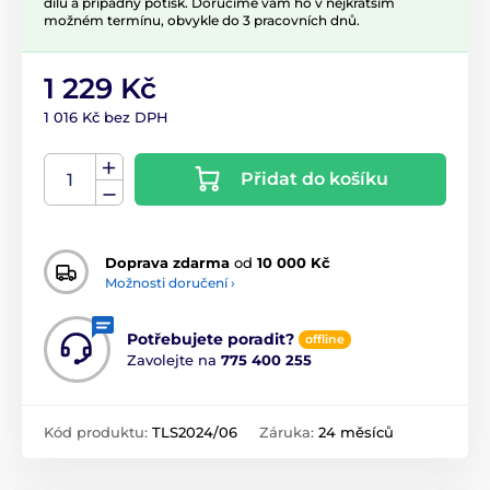
dílů a případný potisk. Doručíme vám ho v nejkratším
možném termínu, obvykle do 3 pracovních dnů.
1 229 Kč
1 016 Kč bez DPH
Přidat do košíku
Doprava zdarma
od
10 000 Kč
Možnosti doručení ›
Potřebujete poradit?
offline
Zavolejte na
775 400 255
Kód produktu:
TLS2024/06
Záruka:
24 měsíců