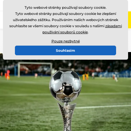
775 400 255
Zavolejte nám
(Po-Pá 8-17)
Tyto webové stránky používají soubory cookie.
Tyto webové stránky používají soubory cookie ke zlepšení
0
uživatelského zážitku. Používáním našich webových stránek
Menu
souhlasíte se všemi soubory cookie v souladu s našimi
zásadami
používání souborů cookie
.
Úvod
Ocenění podle motivu
Fotbal
Fotbalové poháry
Pouze nezbytné
Souhlasím