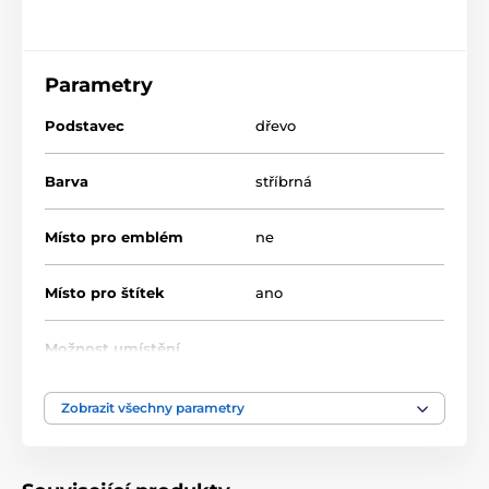
Parametry
Podstavec
dřevo
Barva
stříbrná
Místo pro emblém
ne
Místo pro štítek
ano
Možnost umístění
ne
poklice
Zobrazit všechny parametry
Výška cm
41-47-52
Motiv
Univerzální