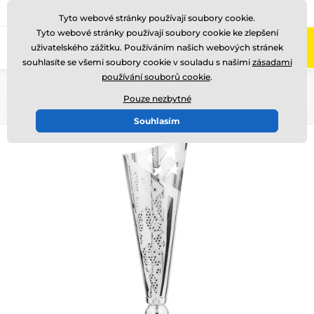
775 400 255
Zavolejte nám
(Po-Pá 8-17)
Tyto webové stránky používají soubory cookie.
Tyto webové stránky používají soubory cookie ke zlepšení
0
uživatelského zážitku. Používáním našich webových stránek
Menu
souhlasíte se všemi soubory cookie v souladu s našimi
zásadami
používání souborů cookie
.
Úvod
Poháry
Poháry "LUXUS"
Pouze nezbytné
Souhlasím