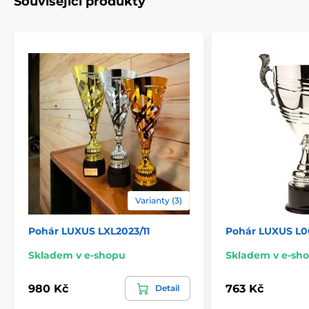
Související produkty
Typ ocenění
Poháry
Materiál
kov
,
dřevo
,
plast
Způsob personalizace
štítek
Varianty (3)
Pohár LUXUS LXL2023/11
Pohár LUXUS L0
Skladem v e-shopu
Skladem v e-sh
980 Kč
763 Kč
Detail