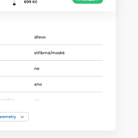
699 Kč
dřevo
stříbrná/modrá
ne
ano
poklice
ne
44-46,5-48
parametry
Univerzální