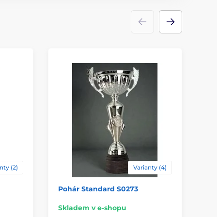
Poháry
dřevo
,
plast
ace
štítek
nty (2)
Varianty (4)
Pohár Standard S0273
Po
Skladem v e-shopu
Sk