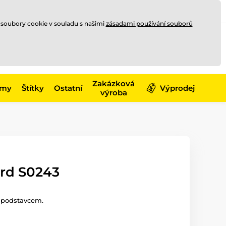
Registrace
Přihlásit se
CZK
 soubory cookie v souladu s našimi
zásadami používání souborů
0
Nakupte ještě za
10 000 Kč
0 Kč
a získejte
dopravu zdarma
Zakázková
émy
Štítky
Ostatní
Výprodej
výroba
rd S0243
 podstavcem.