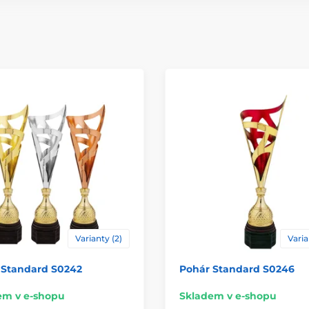
Typ ocenění
Materiál
Způsob personaliz
Varianty (2)
Varia
 Standard S0242
Pohár Standard S0246
em v e-shopu
Skladem v e-shopu