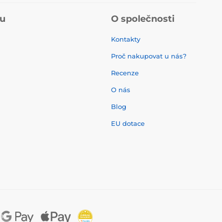
pu
O společnosti
Kontakty
Proč nakupovat u nás?
Recenze
O nás
í
Blog
EU dotace