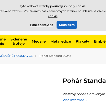
Tyto webové stránky používají soubory cookie.
atelského zážitku. Používáním našich webových stránek souhlasíte se všemi
cookie
.
775 400 255
offline
t, kategorie
Pouze nezbytné
Souhlasím
Zavolejte nám
(Po-Pá 8-17)
ěné
Skleněné
Medaile
Metal edice
Plakety
Embl
eje
trofeje
 DŘEVĚNÉ PODSTAVCE
Pohár Standard S0243
Pohár Standa
Plastový pohár s dřevěným
Více informací ›