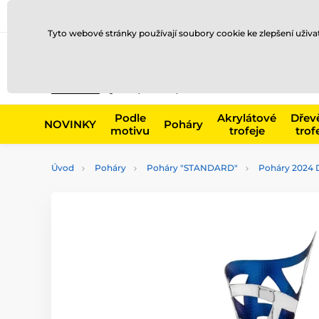
Doprava a platba
Prodejny
Kontakty
Blog
Tyto webové stránky používají soubory cookie ke zlepšení uživ
Např. produk
Podle
Akrylátové
Dřev
NOVINKY
Poháry
motivu
trofeje
trof
Úvod
Poháry
Poháry "STANDARD"
Poháry 2024