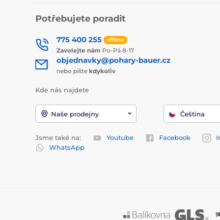
Potřebujete poradit
775 400 255
offline
Zavolejte nám
Po-Pá 8-17
objednavky@pohary-bauer.cz
nebo pište
kdykoliv
Kde nás najdete
Naše prodejny
Čeština
Jsme také na:
Youtube
Facebook
I
WhatsApp