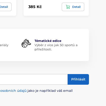
385 Kč
69
Detail
Detail
Tématické edice
riály
Výběr z více jak 50 sportů a
příležitostí.
Přihlásit
m
osobních údajů
jako je například váš email