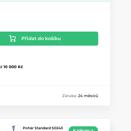
Přidat do košíku
d
10 000 Kč
Záruka:
24 měsíců
Pohár Standard S0243
K nákupu