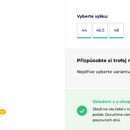
Vyberte výšku:
44
46,5
48
Přizpůsobte si trofej
Nejdříve vyberte variant
Skladem v e-sho
Zboží na vás čeká v 
ine
potisk. Doručíme vá
pracovních dnů.