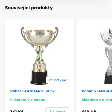
Výška cm
33-39-44,5
Související produkty
Motiv
Univerzální
Typ ocenění
Poháry
Materiál
kov
,
plast
Způsob personalizace
štítek
,
potisk emblému
Varianty (4)
Pohár STANDARD S0132
Pohár STANDAR
Skladem v e-shopu
Skladem v e-sh
341 Kč
659 Kč
Detail