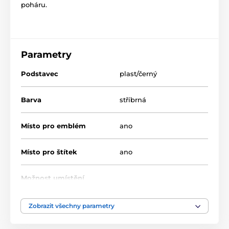
poháru.
Parametry
Podstavec
plast/černý
Barva
stříbrná
Místo pro emblém
ano
Místo pro štítek
ano
Možnost umístění
ano
poklice
Zobrazit všechny parametry
Průměr cm
10-12-14