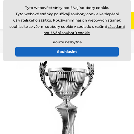
775 400 255
Zavolejte nám
(Po-Pá 8-17)
Tyto webové stránky používají soubory cookie.
Tyto webové stránky používají soubory cookie ke zlepšení
0
uživatelského zážitku. Používáním našich webových stránek
Menu
souhlasíte se všemi soubory cookie v souladu s našimi
zásadami
používání souborů cookie
.
Úvod
Poháry
Poháry "STANDARD"
Pouze nezbytné
Souhlasím