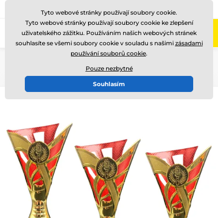
775 400 255
Zavolejte nám
(Po-Pá 8-17)
Tyto webové stránky používají soubory cookie.
Tyto webové stránky používají soubory cookie ke zlepšení
0
uživatelského zážitku. Používáním našich webových stránek
Menu
souhlasíte se všemi soubory cookie v souladu s našimi
zásadami
používání souborů cookie
.
Úvod
Poháry
Poháry "SUPER EKONOMY"
Pouze nezbytné
Souhlasím