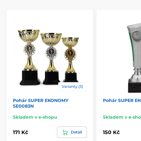
Typ ocenění
Poháry
Materiál
plast
Způsob personalizace
štítek
,
potisk emblému
Varianty (3)
Pohár SUPER EKONOMY
Pohár SUPER E
SE0083N
Skladem v e-shopu
Skladem v e-sh
171 Kč
150 Kč
Detail