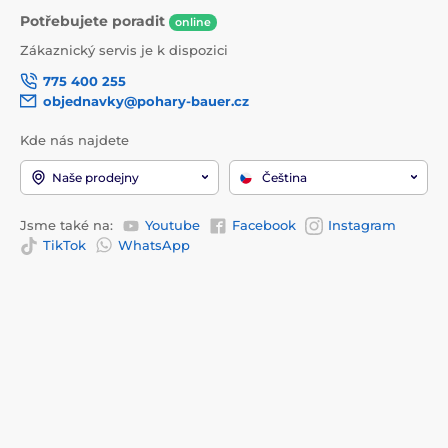
Potřebujete poradit
online
Zákaznický servis je k dispozici
775 400 255
objednavky@pohary-bauer.cz
Kde nás najdete
Naše prodejny
Čeština
Jsme také na:
Youtube
Facebook
Instagram
TikTok
WhatsApp
Informace k nákupu
O společnosti
Doprava a platba
Kontakty
Prodejny
Proč nakupovat u nás?
Kontakty
Recenze
Služby
O nás
Reklamace a vrácení zboží
Blog