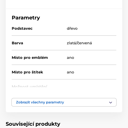
Parametry
Podstavec
dřevo
Barva
zlatá/červená
Místo pro emblém
ano
Místo pro štítek
ano
Možnost umístění
ne
poklice
Zobrazit všechny parametry
Výška cm
21-19-18
Motiv
Univerzální
Související produkty