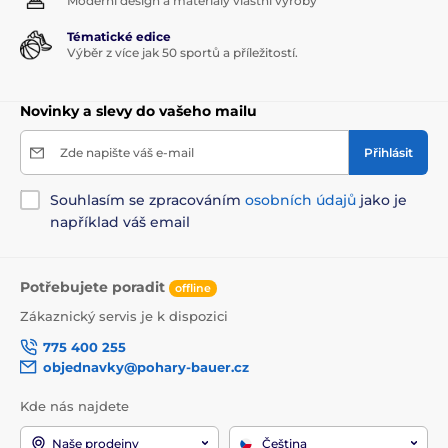
Moderní design a materiály vlastní výroby
Tématické edice
Výběr z více jak 50 sportů a příležitostí.
Novinky a slevy do vašeho mailu
Zde napište váš e-mail
Přihlásit
Souhlasím se zpracováním
osobních údajů
jako je
například váš email
Potřebujete poradit
offline
Zákaznický servis je k dispozici
775 400 255
objednavky@pohary-bauer.cz
Kde nás najdete
Naše prodejny
Čeština