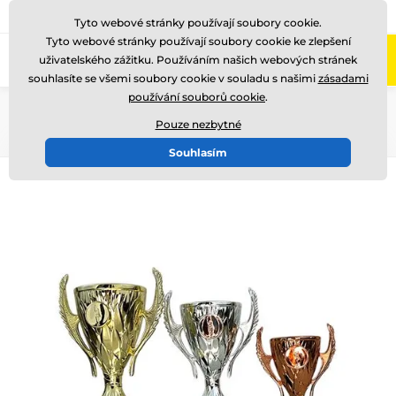
775 400 255
Zavolejte nám
(Po-Pá 8-17)
Tyto webové stránky používají soubory cookie.
Tyto webové stránky používají soubory cookie ke zlepšení
0
uživatelského zážitku. Používáním našich webových stránek
Menu
souhlasíte se všemi soubory cookie v souladu s našimi
zásadami
používání souborů cookie
.
Úvod
Poháry
Poháry "SUPER EKONOMY"
Pouze nezbytné
Souhlasím