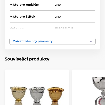
Místo pro emblém
ano
Místo pro štítek
ano
Výška cm
15,5-19,5-21,5
Motiv
Univerzální
Zobrazit všechny parametry
Typ ocenění
Poháry
Související produkty
Materiál
plast
Způsob personalizace
štítek
,
potisk emblému