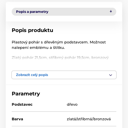
Popis a parametry
Popis produktu
Plastový pohár s dřevěným podstavcem. Možnost
nalepení emblému a štítku.
Zlatý pohár 21,5cm, stříbrný pohár 19,5cm, bronzový
pohár 15,5,cm.
Zobrazit celý popis
Parametry
Podstavec
dřevo
Barva
zlatá/stříbrná/bronzová