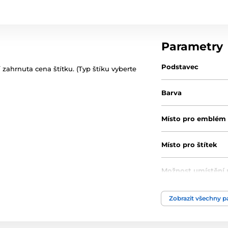
Parametry
Podstavec
zahrnuta cena štítku. (Typ štíku vyberte
Barva
Místo pro emblém
Místo pro štítek
Možnost umístění 
Průměr cm
Zobrazit všechny 
Výška cm