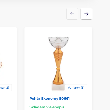
Univerzální
Poháry
kov
,
plast
ace
štítek
,
potisk emblému
nty (2)
Varianty (3)
Pohár Ekonomy E0661
Po
Skladem v e-shopu
Sk