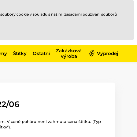
Registrace
Přihlásit se
CZK
 soubory cookie v souladu s našimi
zásadami používání souborů
0
Nakupte ještě za
10 000 Kč
0 Kč
a získejte
dopravu zdarma
Zakázková
émy
Štítky
Ostatní
Výprodej
výroba
22/06
m. V ceně poháru není zahrnuta cena štítku. (Typ
tky").