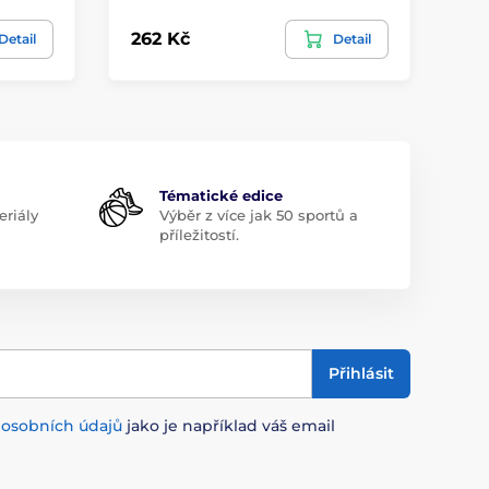
262 Kč
21
Detail
Detail
Tématické edice
riály
Výběr z více jak 50 sportů a
příležitostí.
Přihlásit
m
osobních údajů
jako je například váš email