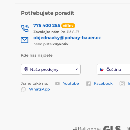
Potřebujete poradit
775 400 255
offline
Zavolejte nám
Po-Pá 8-17
objednavky@pohary-bauer.cz
nebo pište
kdykoliv
Kde nás najdete
Naše prodejny
Čeština
Jsme také na:
Youtube
Facebook
I
WhatsApp