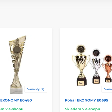
Motiv
Typ ocenění
Materiál
Způsob personaliz
Varianty (2)
Varia
 EKONOMY E0480
Pohár EKONOMY E0695
em v e-shopu
Skladem v e-shopu