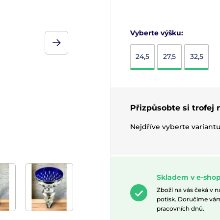
Vyberte výšku:
24,5
27,5
32,5
Přizpůsobte si trofej
Nejdříve vyberte variant
Skladem v e-sho
Zboží na vás čeká v 
potisk. Doručíme vá
pracovních dnů.