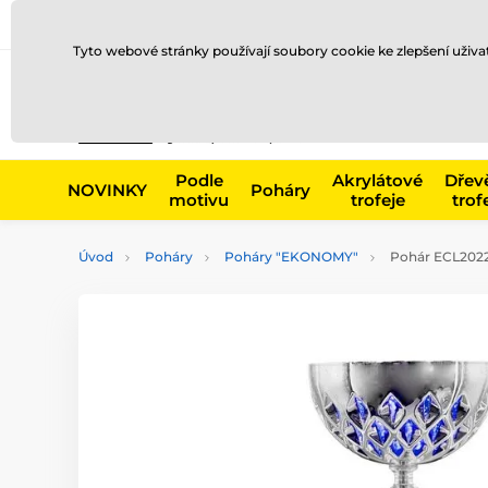
Doprava a platba
Prodejny
Kontakty
Blog
Tyto webové stránky používají soubory cookie ke zlepšení uživ
Např. produk
Podle
Akrylátové
Dřev
NOVINKY
Poháry
motivu
trofeje
trof
Úvod
Poháry
Poháry "EKONOMY"
Pohár ECL202