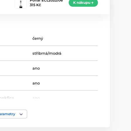
Pohár ECL2022/06
K nákupu
315 Kč
černý
stříbrná/modrá
ano
ano
poklice
ano
8-10-12-14
parametry
24.5-27.5-30-32.5