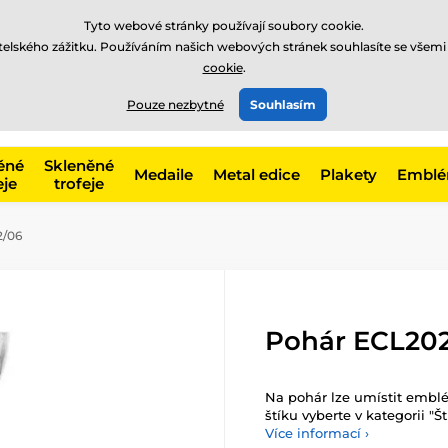
Tyto webové stránky používají soubory cookie.
atelského zážitku. Používáním našich webových stránek souhlasíte se všemi
cookie
.
775 400 255
offline
t, kategorie
Pouze nezbytné
Souhlasím
Zavolejte nám
(Po-Pá 8-17)
ěné
Skleněné
Medaile
Metal edice
Plakety
Embl
eje
trofeje
2/06
Pohár ECL20
Na pohár lze umístit emblé
štíku vyberte v kategorii "Ští
Více informací ›