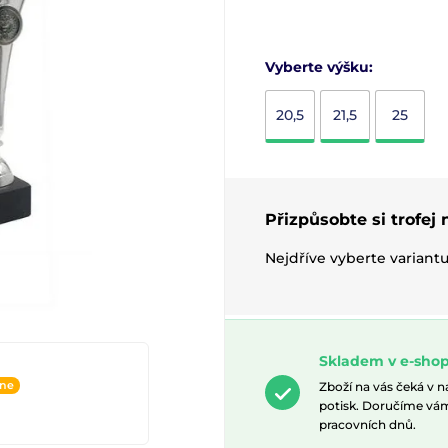
Vyberte výšku:
20,5
21,5
25
Přizpůsobte si trofej
Nejdříve vyberte variant
Skladem v e-sho
ine
Zboží na vás čeká v 
potisk. Doručíme vá
pracovních dnů.