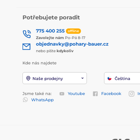
Potřebujete poradit
775 400 255
offline
Zavolejte nám
Po-Pá 8-17
objednavky@pohary-bauer.cz
nebo pište
kdykoliv
Kde nás najdete
Naše prodejny
Čeština
Jsme také na:
Youtube
Facebook
I
WhatsApp