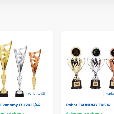
Varianty (3)
Varia
 Ekonomy ECL2022/44
Pohár EKONOMY E0694
em v e-shopu
Skladem v e-shopu