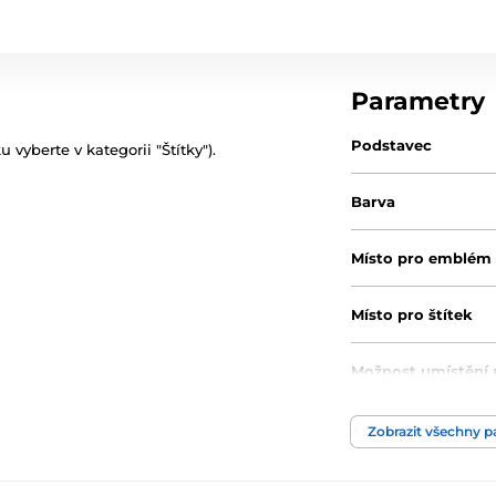
Parametry
Podstavec
 vyberte v kategorii "Štítky").
Barva
Místo pro emblém
Místo pro štítek
Možnost umístění 
Výška cm
Zobrazit všechny 
Motiv