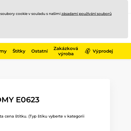
Registrace
Přihlásit se
CZK
 soubory cookie v souladu s našimi
zásadami používání souborů
0
Nakupte ještě za
10 000 Kč
0 Kč
a získejte
dopravu zdarma
Zakázková
émy
Štítky
Ostatní
Výprodej
výroba
OMY E0623
 cena štítku. (Typ štíku vyberte v kategorii