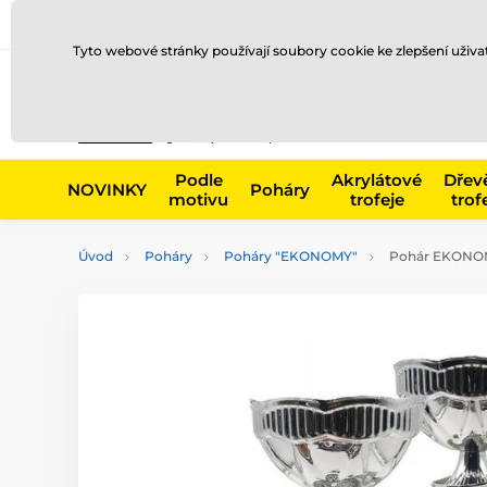
Doprava a platba
Prodejny
Kontakty
Blog
Tyto webové stránky používají soubory cookie ke zlepšení uživ
Např. produk
Podle
Akrylátové
Dřev
NOVINKY
Poháry
motivu
trofeje
trof
Úvod
Poháry
Poháry "EKONOMY"
Pohár EKONO