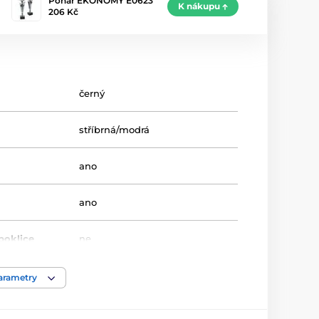
Pohár EKONOMY E0623
K nákupu
206 Kč
černý
stříbrná/modrá
ano
ano
poklice
ne
20.5-21.5-25-27
parametry
Univerzální