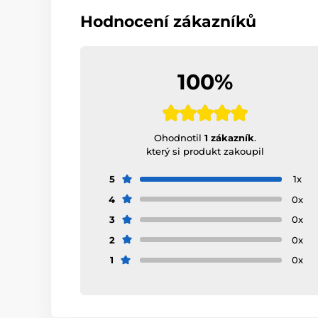
Hodnocení zákazníků
100%
Ohodnotil
1 zákazník
.
který si produkt zakoupil
5
1x
4
0x
3
0x
2
0x
1
0x