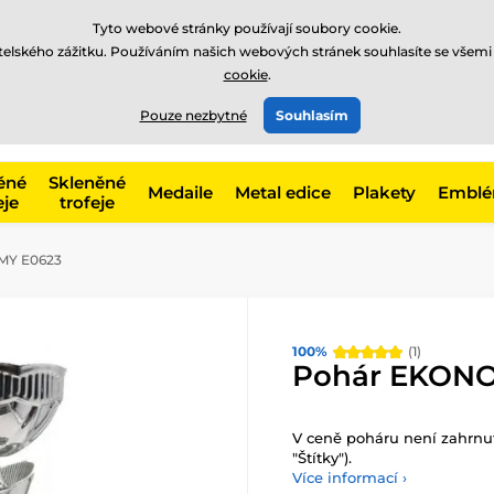
Tyto webové stránky používají soubory cookie.
atelského zážitku. Používáním našich webových stránek souhlasíte se všemi
cookie
.
775 400 255
offline
t, kategorie
Pouze nezbytné
Souhlasím
Zavolejte nám
(Po-Pá 8-17)
ěné
Skleněné
Medaile
Metal edice
Plakety
Embl
eje
trofeje
MY E0623
100%
(1)
Pohár EKON
V ceně poháru není zahrnuta
"Štítky").
Více informací ›