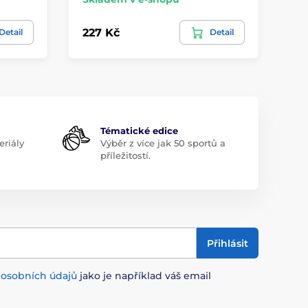
227 Kč
46
Detail
Detail
Tématické edice
riály
Výběr z více jak 50 sportů a
příležitostí.
Přihlásit
m
osobních údajů
jako je například váš email