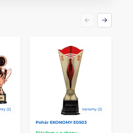
nty (2)
Varianty (2)
Pohár EKONOMY E0503
Po
Skladem v e-shopu
Sk