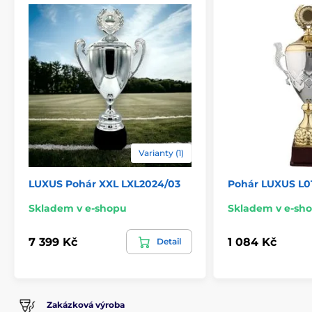
Typ ocenění
Poháry
Materiál
kov
,
plast
Způsob personalizace
štítek
Varianty (1)
LUXUS Pohár XXL LXL2024/03
Pohár LUXUS L0
Skladem v e-shopu
Skladem v e-sh
7 399 Kč
1 084 Kč
Detail
Zakázková výroba