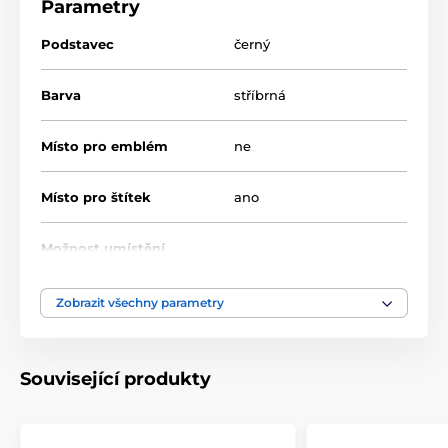
Parametry
Podstavec
černý
Barva
stříbrná
Místo pro emblém
ne
Místo pro štítek
ano
Možnost umístění
ano
poklice
Zobrazit všechny parametry
Průměr cm
12-14-16-18
Výška cm
44-49-56-61
Související produkty
Motiv
Univerzální