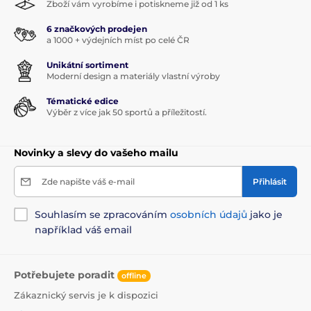
Zboží vám vyrobíme i potiskneme již od 1 ks
6 značkových prodejen
a 1000 + výdejních míst po celé ČR
Unikátní sortiment
Moderní design a materiály vlastní výroby
Tématické edice
Výběr z více jak 50 sportů a příležitostí.
Novinky a slevy do vašeho mailu
Zde napište váš e-mail
Přihlásit
Souhlasím se zpracováním
osobních údajů
jako je
například váš email
Potřebujete poradit
offline
Zákaznický servis je k dispozici