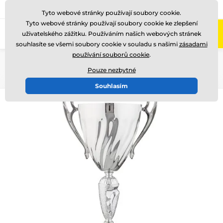
775 400 255
Zavolejte nám
(Po-Pá 8-17)
Tyto webové stránky používají soubory cookie.
Tyto webové stránky používají soubory cookie ke zlepšení
0
uživatelského zážitku. Používáním našich webových stránek
Menu
souhlasíte se všemi soubory cookie v souladu s našimi
zásadami
používání souborů cookie
.
Úvod
Poháry
Poháry "LUXUS"
Pouze nezbytné
Souhlasím