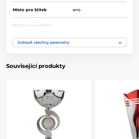
Místo pro štítek
ano
Možnost umístění
ano
poklice
Zobrazit všechny parametry
Průměr cm
8-8-10
Výška cm
18-19-21
Související produkty
Motiv
Univerzální
Typ ocenění
Poháry
Způsob personalizace
štítek
,
potisk emblému