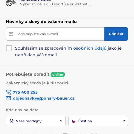
Výběr z více jak 50 sportů a příležitostí.
Novinky a slevy do vašeho mailu
Zde napište váš e-mail
Přihlásit
Souhlasím se zpracováním
osobních údajů
jako je
například váš email
Potřebujete poradit
online
Zákaznický servis je k dispozici
775 400 255
objednavky@pohary-bauer.cz
Kde nás najdete
Naše prodejny
Čeština