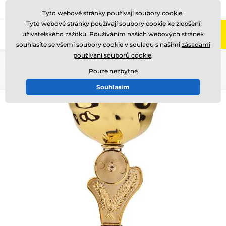
775 400 255
Zavolejte nám
(Po-Pá 8-17)
Tyto webové stránky používají soubory cookie.
Tyto webové stránky používají soubory cookie ke zlepšení
0
uživatelského zážitku. Používáním našich webových stránek
Menu
souhlasíte se všemi soubory cookie v souladu s našimi
zásadami
používání souborů cookie
.
Úvod
Poháry
Poháry "SUPER EKONOMY"
Pouze nezbytné
Souhlasím