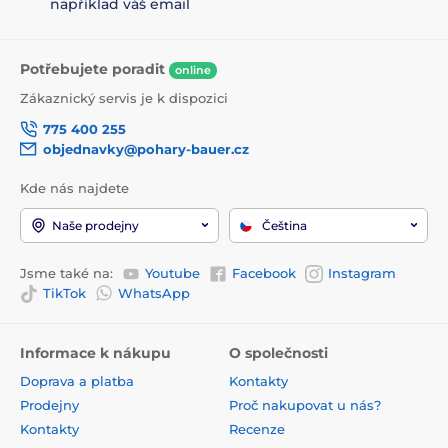
například váš email
Potřebujete poradit
online
Zákaznický servis je k dispozici
775 400 255
objednavky@pohary-bauer.cz
Kde nás najdete
Naše prodejny
Čeština
Jsme také na:
Youtube
Facebook
Instagram
TikTok
WhatsApp
Informace k nákupu
O společnosti
Doprava a platba
Kontakty
Prodejny
Proč nakupovat u nás?
Kontakty
Recenze