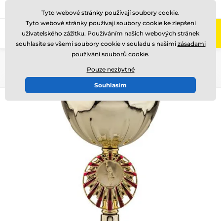
775 400 255
Zavolejte nám
(Po-Pá 8-17)
Tyto webové stránky používají soubory cookie.
Tyto webové stránky používají soubory cookie ke zlepšení
0
uživatelského zážitku. Používáním našich webových stránek
Menu
souhlasíte se všemi soubory cookie v souladu s našimi
zásadami
používání souborů cookie
.
Úvod
Poháry
Poháry "SUPER EKONOMY"
Pouze nezbytné
Souhlasím