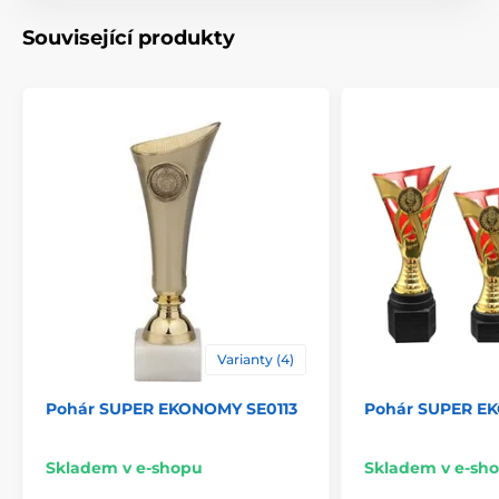
Výška cm
18.5-19.5-21
Související produkty
Motiv
Univerzální
Typ ocenění
Poháry
Způsob personalizace
štítek
,
potisk emblému
Varianty (4)
Pohár SUPER EKONOMY SE0113
Pohár SUPER E
Skladem v e-shopu
Skladem v e-sh