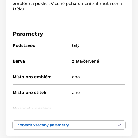
emblém a poklici. V ceně poháru není zahrnuta cena
štítku.
Parametry
Podstavec
bílý
Barva
zlatá/červená
Místo pro emblém
ano
Místo pro štítek
ano
Možnost umístění
ano
poklice
Zobrazit všechny parametry
Průměr cm
8-10-12