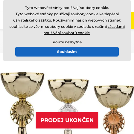
775 400 255
Zavolejte nám
(Po-Pá 8-17)
Tyto webové stránky používají soubory cookie.
Tyto webové stránky používají soubory cookie ke zlepšení
0
uživatelského zážitku. Používáním našich webových stránek
Menu
souhlasíte se všemi soubory cookie v souladu s našimi
zásadami
používání souborů cookie
.
Úvod
Poháry
Poháry "SUPER EKONOMY"
Pouze nezbytné
Souhlasím
PRODEJ UKONČEN