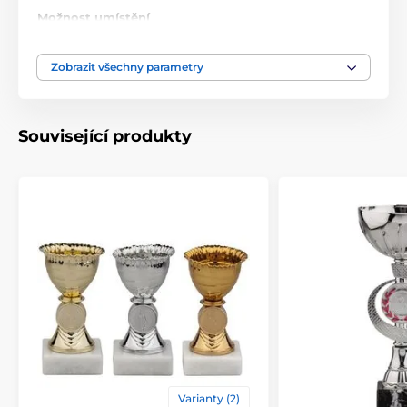
Možnost umístění
ano
poklice
Zobrazit všechny parametry
Průměr cm
8-10-12
Výška cm
18.5-19.5-21
Související produkty
Motiv
Univerzální
Typ ocenění
Poháry
Způsob personalizace
štítek
,
potisk emblému
Varianty (2)