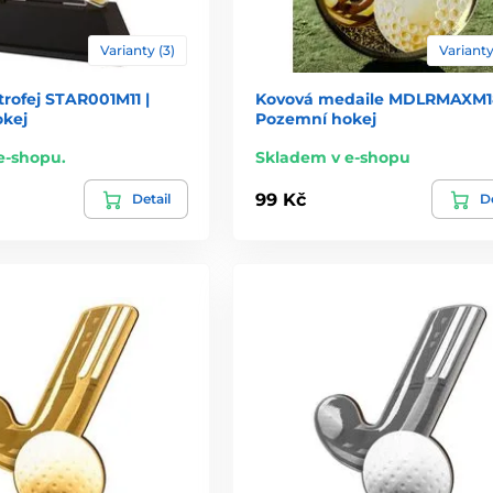
Varianty (3)
Varianty
trofej STAR001M11 |
Kovová medaile MDLRMAXM18
kej
Pozemní hokej
e-shopu.
Skladem v e-shopu
99 Kč
Detail
De