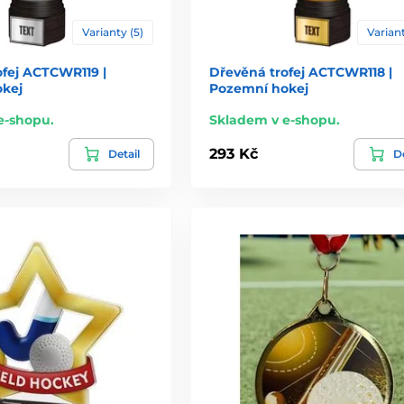
Varianty (5)
Variant
ofej ACTCWR119 |
Dřevěná trofej ACTCWR118 |
kej
Pozemní hokej
e-shopu.
Skladem v e-shopu.
293 Kč
Detail
De