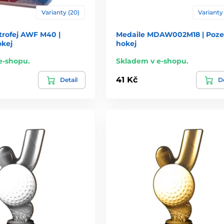
Varianty (20)
Varianty 
trofej AWF M40 |
Medaile MDAW002M18 | Poz
kej
hokej
e-shopu.
Skladem v e-shopu.
41 Kč
Detail
De