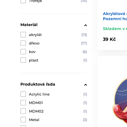
Trofeje
(14)
Akrylátová
Pozemní ho
Materiál
Skladem v 
akrylát
(13)
39 Kč
dřevo
(17)
kov
(6)
plast
(1)
Produktová řada
Acrylic line
(1)
MDM01
(1)
MDM02
(1)
Metal
(3)