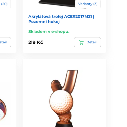
 (20)
Varianty (3)
Akrylátová trofej ACER2017M21 |
Pozemní hokej
Skladem v e-shopu.
219 Kč
tail
Detail