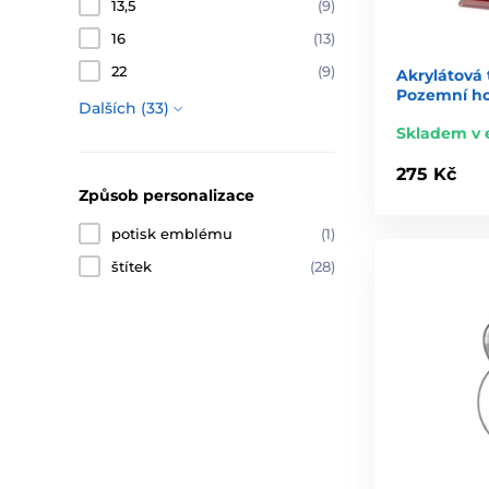
13,5
(9)
16
(13)
22
(9)
Akrylátová 
Pozemní ho
Dalších (33)
Skladem v 
275 Kč
Způsob personalizace
potisk emblému
(1)
štítek
(28)