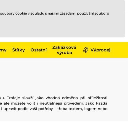
Registrace
Přihlásit se
CZK
 soubory cookie v souladu s našimi
zásadami používání souborů
0
Nakupte ještě za
10 000 Kč
0 Kč
a získejte
dopravu zdarma
Zakázková
émy
Štítky
Ostatní
Výprodej
výroba
. Trofeje slouží jako vhodná odměna při příležitosti
ě ale můžete volit i neutrálnější provedení. Jako každá
 i upravit podle vaší potřeby – třeba textem, logem nebo