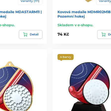
Varianty (171)
Varianty
 medaile MDASTARM11 |
Kovová medaile MDMR02M18 
kej
Pozemní hokej
e-shopu.
Skladem v e-shopu.
74 Kč
Detail
De
4 barvy