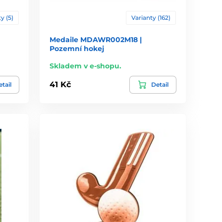
y (5)
Varianty (162)
Medaile MDAWR002M18 |
Pozemní hokej
Skladem v e-shopu.
41 Kč
tail
Detail