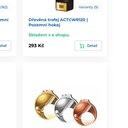
(162)
Varianty (5)
emní
Dřevěná trofej ACTCWR120 |
Pozemní hokej
Skladem v e-shopu.
293 Kč
tail
Detail