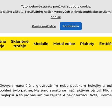
Tyto webové stránky používají soubory cookie.
atelského zážitku. Používáním našich webových stránek souhlasíte se všemi
cookie
.
775 400 255
offline
t, kategorie
Pouze nezbytné
Souhlasím
Zavolejte nám
(Po-Pá 8-17)
ěné
Skleněné
Medaile
Metal edice
Plakety
Embl
eje
trofeje
kových materiálů s gravírováním nebo potiskem hokejky a puku
pohled bylo patrné, kterému sportu se hráči aktivně věnují. Klidn
 nejlepší. A to pro vás umíme zajistit. A navíc každou trofej umíme