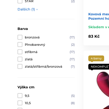
STAR
(2)
Dalších (1)
Kovová me
Pozemní ho
Skladem v 
Barva
83 Kč
bronzová
(17)
Plnobarevný
(2)
stříbrná
(17)
4 barvy
zlatá
(17)
zlatá/stříbrná/bronzová
(7)
NEKOMPLE
Výška cm
9,5
(5)
10,5
(8)