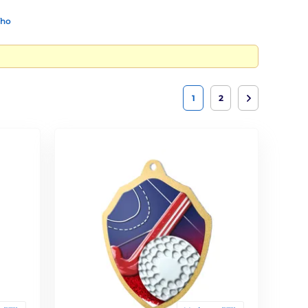
ího
1
2