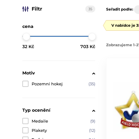
Filtr
35
Seřadit podle:
V nabídce je 
cena
Zobrazujeme 1-21
32 Kč
703 Kč
Motiv
Pozemní hokej
(35)
Typ ocenění
Medaile
(9)
Plakety
(12)