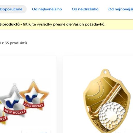
Doporučené
Od nejlevnějšího
Od nejdražšího
Od nejnovějš
35 produktů
- filtrujte výsledky přesně dle Vašich požadavků.
 z 35 produktů