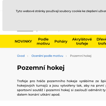
Doprava a platba
Prodejny
Kontakty
Blog
Tyto webové stránky používají soubory cookie ke zlepšení uživ
Např. produk
Podle
Akrylátové
Dřev
NOVINKY
Poháry
motivu
trofeje
trof
Úvod
Ocenění podle motivu
Pozemní hokej
Pozemní hokej
Trofeje pro hráče pozemního hokeje vyrábíme ze špič
hokejových turnajů a jsou vytvořeny tak, aby na první 
sportovní soutěž i pozemní hokej si zaslouží odměnit ty
datem konání utkání apod.