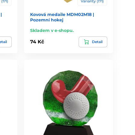
 (171)
Varianty (171)
|
Kovová medaile MDM02M18 |
Pozemní hokej
Skladem v e-shopu.
74 Kč
tail
Detail