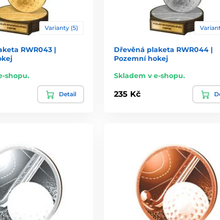
Varianty (5)
Variant
aketa RWR043 |
Dřevěná plaketa RWR044 |
kej
Pozemní hokej
e-shopu.
Skladem v e-shopu.
235 Kč
Detail
De