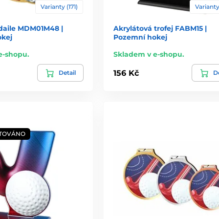
Varianty (171)
Varianty
daile MDM01M48 |
Akrylátová trofej FABM15 |
kej
Pozemní hokej
e-shopu.
Skladem v e-shopu.
156 Kč
Detail
De
TOVÁNO