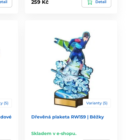
259 Kč
tail
Detail
y (5)
Varianty (5)
zdové
Dřevěná plaketa RW159 | Běžky
Skladem v e-shopu.