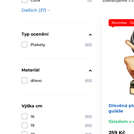
Čísla
(3)
Zobrazujeme 1-21
Dalších (37)
Novinka - T
Typ ocenění
Plakety
(65)
Materiál
dřevo
(65)
Dřevěná pl
Výška cm
guláše
16
(65)
Skladem v 
19
(65)
259 Kč