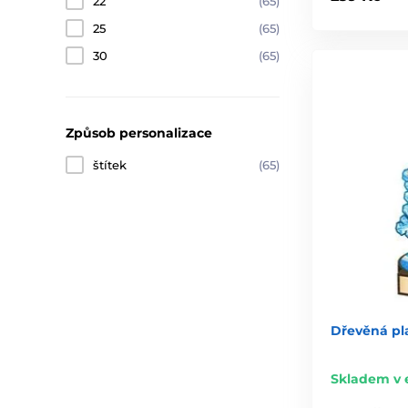
22
(65)
25
(65)
30
(65)
Způsob personalizace
štítek
(65)
Dřevěná pla
Skladem v 