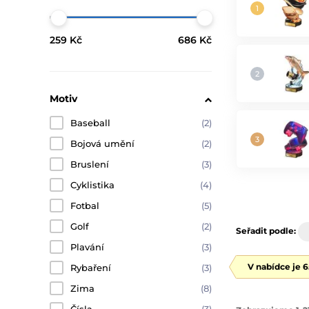
259 Kč
686 Kč
Motiv
Baseball
(2)
Bojová umění
(2)
Bruslení
(3)
Cyklistika
(4)
Fotbal
(5)
Golf
(2)
Seřadit podle:
Plavání
(3)
V nabídce je 
Rybaření
(3)
Zima
(8)