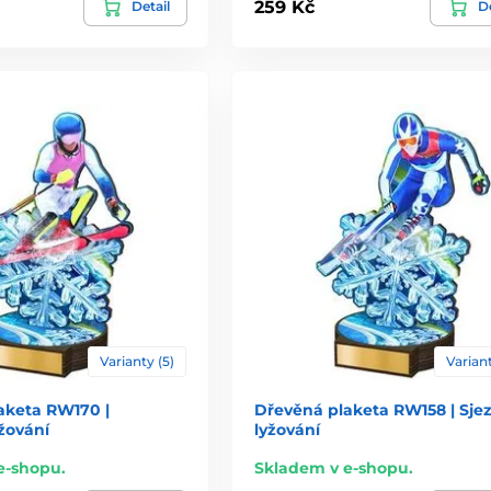
259 Kč
Detail
De
Varianty (5)
Variant
aketa RW170 |
Dřevěná plaketa RW158 | Sje
žování
lyžování
e-shopu.
Skladem v e-shopu.