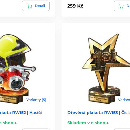
259 Kč
Detail
De
Varianty (5)
Variant
keta RW152 | Hasiči
Dřevěná plaketa RW153 | Čísl
e-shopu.
Skladem v e-shopu.