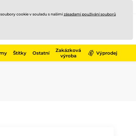
Registrace
Přihlásit se
CZK
 soubory cookie v souladu s našimi
zásadami používání souborů
0
Nakupte ještě za
10 000 Kč
0 Kč
a získejte
dopravu zdarma
Zakázková
émy
Štítky
Ostatní
Výprodej
výroba