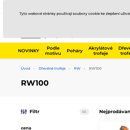
Doprava a platba
Prodejny
Kontakty
Blog
Tyto webové stránky používají soubory cookie ke zlepšení uživ
Např. produk
Podle
Akrylátové
Dřev
NOVINKY
Poháry
motivu
trofeje
trof
Úvod
Dřevěné trofeje
RW
RW100
RW100
Filtr
Nejprodávan
65
cena