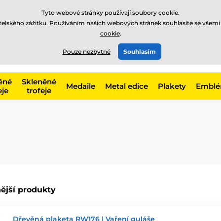
Tyto webové stránky používají soubory cookie.
atelského zážitku. Používáním našich webových stránek souhlasíte se všemi
cookie
.
775 400 255
offline
t, kategorie
Pouze nezbytné
Souhlasím
Zavolejte nám
(Po-Pá 8-17)
ěné
Skleněné
Medaile
Metal edice
Plakety
Embl
eje
trofeje
ější produkty
Dřevěná plaketa RW176 | Vaření guláše