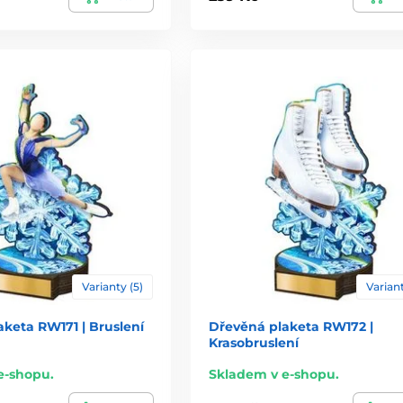
Varianty (5)
Variant
keta RW171 | Bruslení
Dřevěná plaketa RW172 |
Krasobruslení
e-shopu.
Skladem v e-shopu.