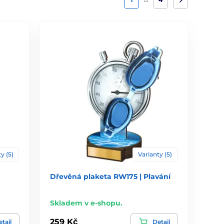
y (5)
Varianty (5)
Dřevěná plaketa RW175 | Plavání
Skladem v e-shopu.
259 Kč
tail
Detail