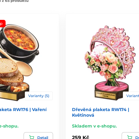
 z 65 produktů
op
Varianty (5)
Variant
aketa RW176 | Vaření
Dřevěná plaketa RW174 |
Květinová
e-shopu.
Skladem v e-shopu.
259 Kč
Detail
De