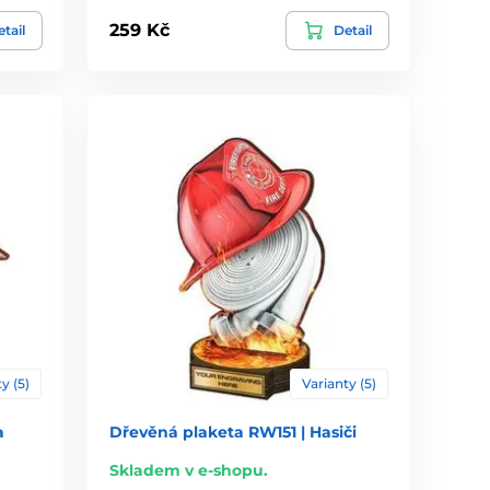
259 Kč
tail
Detail
y (5)
Varianty (5)
a
Dřevěná plaketa RW151 | Hasiči
Skladem v e-shopu.