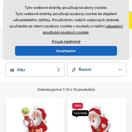
775 400 255
Zavolejte nám
(Po-Pá 8-17)
Tyto webové stránky používají soubory cookie.
Tyto webové stránky používají soubory cookie ke zlepšení
0
uživatelského zážitku. Používáním našich webových stránek
Menu
souhlasíte se všemi soubory cookie v souladu s našimi
zásadami
používání souborů cookie
.
Úvod
Medaile
Akrylátové medaile
SANTOVÉ
Pouze nezbytné
SANTOVÉ
Souhlasím
Řazení
Filtr
Zobrazujeme 1-12 z 12 produktů
-50%
Výprodej