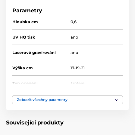
Parametry
Hloubka cm
0,6
UV HQ tisk
ano
Laserové gravírování
ano
Výška cm
17-19-21
Typ ocenění
Trofeje
Materiál
sklo
Zobrazit všechny parametry
laserové gravírování
,
Způsob personalizace
barevný UV HQ potisk
Související produkty