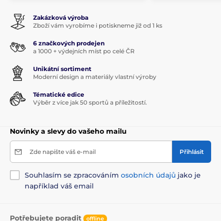
Zakázková výroba
Zboží vám vyrobíme i potiskneme již od 1 ks
6 značkových prodejen
a 1000 + výdejních míst po celé ČR
Unikátní sortiment
Moderní design a materiály vlastní výroby
Tématické edice
Výběr z více jak 50 sportů a příležitostí.
Novinky a slevy do vašeho mailu
Zde napište váš e-mail
Přihlásit
Souhlasím se zpracováním
osobních údajů
jako je
například váš email
Potřebujete poradit
offline