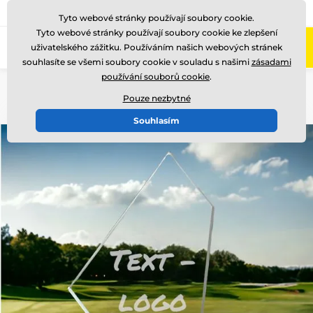
775 400 255
Zavolejte nám
(Po-Pá 8-17)
Tyto webové stránky používají soubory cookie.
Tyto webové stránky používají soubory cookie ke zlepšení
0
uživatelského zážitku. Používáním našich webových stránek
Menu
souhlasíte se všemi soubory cookie v souladu s našimi
zásadami
používání souborů cookie
.
Úvod
Skleněné trofeje
Skleněné transparentní trofeje
Pouze nezbytné
Souhlasím