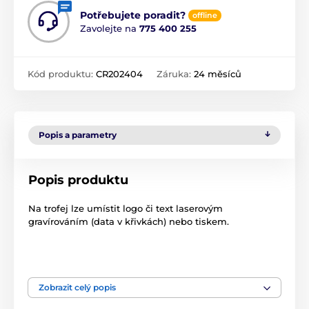
Potřebujete poradit?
offline
Zavolejte na
775 400 255
Kód produktu:
CR202404
Záruka:
24 měsíců
Popis a parametry
Popis produktu
Na trofej lze umístit logo či text laserovým
gravírováním (data v křivkách) nebo tiskem.
Produkt je zařazen v kategoriích
Zobrazit celý popis
Firmy
Skleněné transparentní trofeje