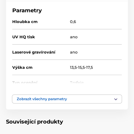
Parametry
Hloubka cm
0,6
UV HQ tisk
ano
Laserové gravírování
ano
Výška cm
13,5-15,5-17,5
Typ ocenění
Trofeje
Materiál
sklo
Zobrazit všechny parametry
laserové gravírování
,
Způsob personalizace
barevný UV HQ potisk
Související produkty