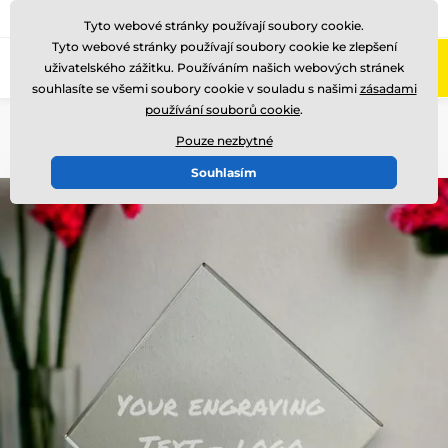
775 400 255
Zavolejte nám
(Po-Pá 8-17)
Tyto webové stránky používají soubory cookie.
Tyto webové stránky používají soubory cookie ke zlepšení
0
uživatelského zážitku. Používáním našich webových stránek
Menu
souhlasíte se všemi soubory cookie v souladu s našimi
zásadami
používání souborů cookie
.
Úvod
Skleněné trofeje
Skleněné transparentní trofeje
Pouze nezbytné
Souhlasím