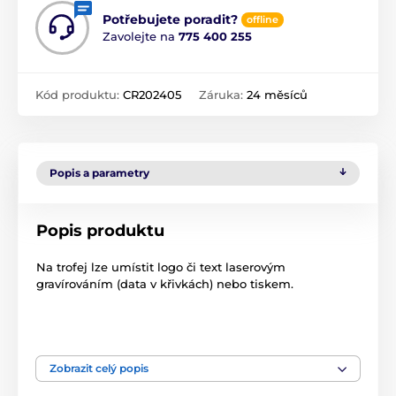
Potřebujete poradit?
offline
Zavolejte na
775 400 255
Kód produktu:
CR202405
Záruka:
24 měsíců
Popis a parametry
Popis produktu
Na trofej lze umístit logo či text laserovým
gravírováním (data v křivkách) nebo tiskem.
Produkt je zařazen v kategoriích
Zobrazit celý popis
Firmy
Skleněné transparentní trofeje