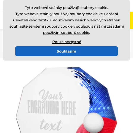
775 400 255
Zavolejte nám
(Po-Pá 8-17)
Tyto webové stránky používají soubory cookie.
Tyto webové stránky používají soubory cookie ke zlepšení
0
uživatelského zážitku. Používáním našich webových stránek
Menu
souhlasíte se všemi soubory cookie v souladu s našimi
zásadami
používání souborů cookie
.
Úvod
Skleněné trofeje
Skleněné trofeje s potiskem
CR2024301
Pouze nezbytné
Souhlasím