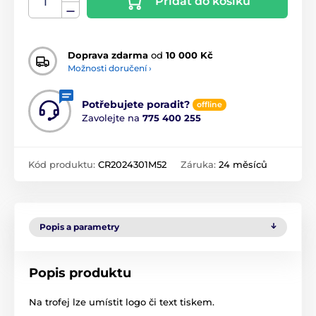
Přidat do košíku
Doprava zdarma
od
10 000 Kč
Možnosti doručení ›
Potřebujete poradit?
offline
Zavolejte na
775 400 255
Kód produktu:
CR2024301M52
Záruka:
24 měsíců
Popis a parametry
Popis produktu
Na trofej lze umístit logo či text tiskem.