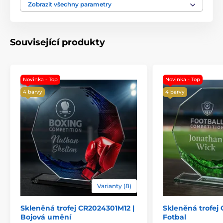
Materiál
sklo
Zobrazit všechny parametry
Způsob personalizace
barevný UV HQ potisk
Související produkty
Novinka - Top
Novinka - Top
4 barvy
4 barvy
Varianty (8)
Skleněná trofej CR2024301M12 |
Skleněná trofej
Bojová umění
Fotbal