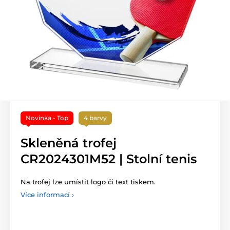
Novinka - Top
4 barvy
Skleněná trofej
CR2024301M52 | Stolní tenis
Na trofej lze umístit logo či text tiskem.
Více informací ›