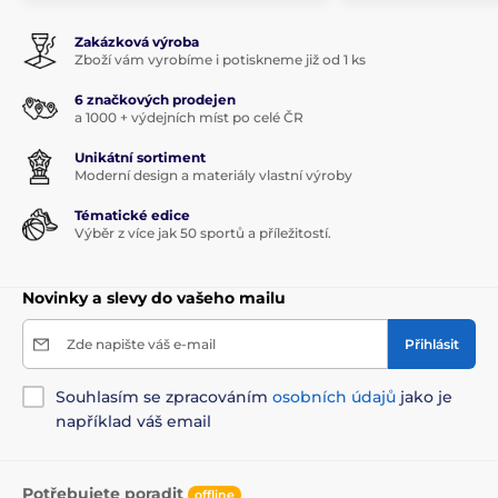
Zakázková výroba
Zboží vám vyrobíme i potiskneme již od 1 ks
6 značkových prodejen
a 1000 + výdejních míst po celé ČR
Unikátní sortiment
Moderní design a materiály vlastní výroby
Tématické edice
Výběr z více jak 50 sportů a příležitostí.
Novinky a slevy do vašeho mailu
Zde napište váš e-mail
Přihlásit
Souhlasím se zpracováním
osobních údajů
jako je
například váš email
Potřebujete poradit
offline