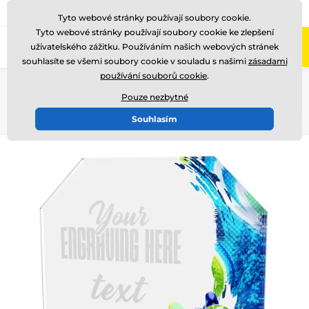
775 400 255
Zavolejte nám
(Po-Pá 8-17)
Tyto webové stránky používají soubory cookie.
Tyto webové stránky používají soubory cookie ke zlepšení
0
uživatelského zážitku. Používáním našich webových stránek
Menu
souhlasíte se všemi soubory cookie v souladu s našimi
zásadami
používání souborů cookie
.
Úvod
Skleněné trofeje
Skleněné trofeje s potiskem
CR2024302
Pouze nezbytné
Souhlasím