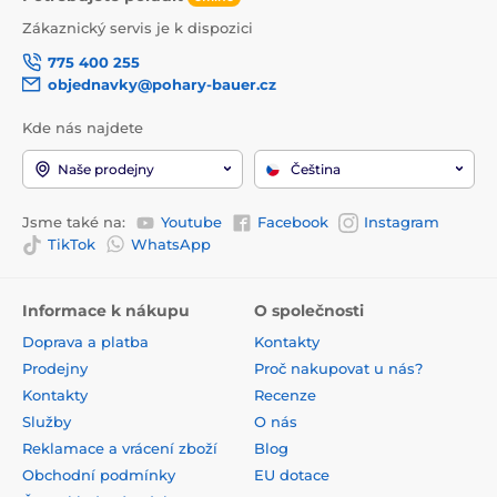
Zákaznický servis je k dispozici
775 400 255
objednavky@pohary-bauer.cz
Kde nás najdete
Naše prodejny
Čeština
Jsme také na:
Youtube
Facebook
Instagram
TikTok
WhatsApp
Informace k nákupu
O společnosti
Doprava a platba
Kontakty
Prodejny
Proč nakupovat u nás?
Kontakty
Recenze
Služby
O nás
Reklamace a vrácení zboží
Blog
Obchodní podmínky
EU dotace