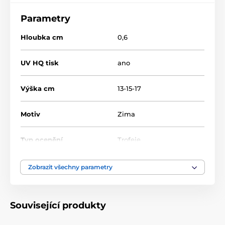
Parametry
Hloubka cm
0,6
UV HQ tisk
ano
Výška cm
13-15-17
Motiv
Zima
Typ ocenění
Trofeje
Materiál
sklo
Zobrazit všechny parametry
Způsob personalizace
barevný UV HQ potisk
Související produkty