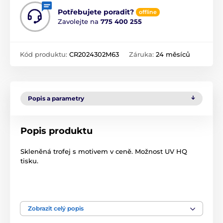
Potřebujete poradit?
offline
Zavolejte na
775 400 255
Kód produktu:
CR2024302M63
Záruka:
24 měsíců
Popis a parametry
Popis produktu
Skleněná trofej s motivem v ceně. Možnost UV HQ
tisku.
Produkt je zařazen v kategoriích
Zobrazit celý popis
Zimní sporty
CR2024302