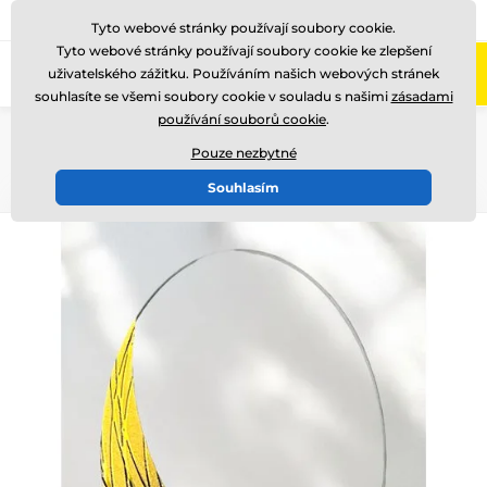
775 400 255
Zavolejte nám
(Po-Pá 8-17)
Tyto webové stránky používají soubory cookie.
Tyto webové stránky používají soubory cookie ke zlepšení
0
uživatelského zážitku. Používáním našich webových stránek
Menu
souhlasíte se všemi soubory cookie v souladu s našimi
zásadami
používání souborů cookie
.
Úvod
Skleněné trofeje
Skleněné trofeje s kovovým motivem
Pouze nezbytné
Souhlasím