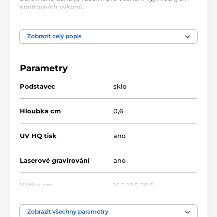
sportovních výkonů.
Produkt je zařazen v kategoriích
Zobrazit celý popis
Golf
Skleněné trofeje
Parametry
Skleněné trofeje s kovovým motivem
Podstavec
sklo
Hloubka cm
0,6
UV HQ tisk
ano
Laserové gravírování
ano
Výška cm
16.5-18.5-20.5
Motiv
Golf
Zobrazit všechny parametry