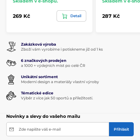
Skladem v e-shopu.
Skladem v e-sho
269 Kč
287 Kč
Detail
Zakázková výroba
Zboží vám vyrobíme i potiskneme již od 1 ks
6 značkových prodejen
a 1000 + výdejních míst po celé ČR
Unikátní sortiment
Moderní design a materiály vlastní výroby
Tématické edice
Výběr z více jak 50 sportů a příležitostí.
Novinky a slevy do vašeho mailu
Zde napište váš e-mail
Přihlásit