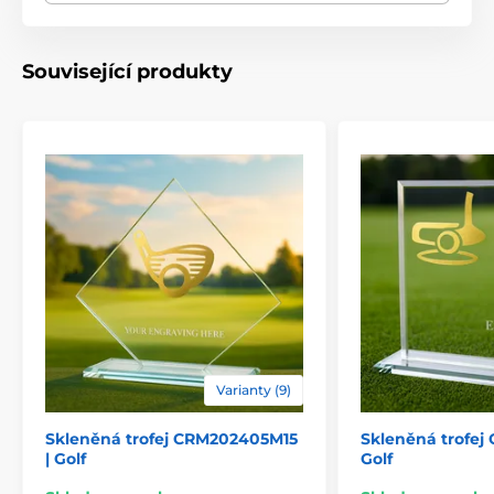
Typ ocenění
Trofeje
Související produkty
Materiál
kov
,
sklo
laserové gravírování
,
Způsob personalizace
barevný UV HQ potisk
Varianty (9)
Skleněná trofej CRM202405M15
Skleněná trofej
| Golf
Golf