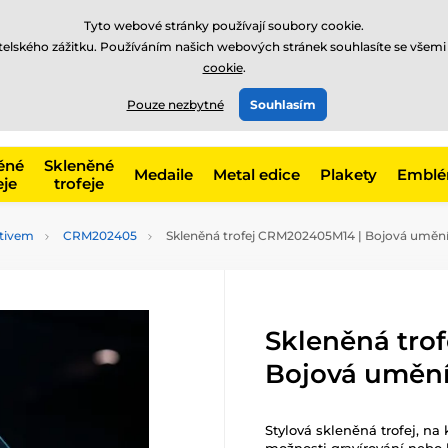
Tyto webové stránky používají soubory cookie.
atelského zážitku. Používáním našich webových stránek souhlasíte se všemi
cookie
.
775 400 255
offline
t, kategorie
Pouze nezbytné
Souhlasím
Zavolejte nám
(Po-Pá 8-17)
ěné
Skleněné
Medaile
Metal edice
Plakety
Embl
eje
trofeje
otivem
CRM202405
Skleněná trofej CRM202405M14 | Bojová uměn
Skleněná tro
Bojová uměn
Stylová skleněná trofej, na