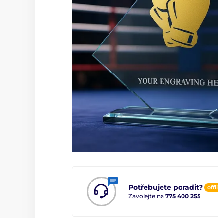
Potřebujete poradit?
offl
Zavolejte na
775 400 255