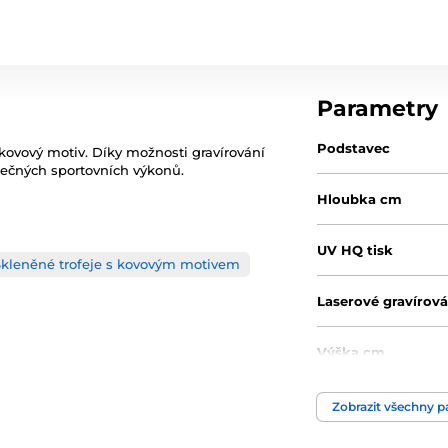
Parametry
Podstavec
 kovový motiv. Díky možnosti gravírování
mečných sportovních výkonů.
Hloubka cm
UV HQ tisk
Skleněné trofeje s kovovým motivem
Laserové gravírová
Výška cm
Motiv
Zobrazit všechny 