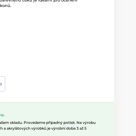
barevného tisku je ideální pro ocenění
ýkonů.
o
u.
našem skladu. Provedeme případný potisk. Na výrobu
h a akrylátových výrobků je výrobní doba 3 až 5