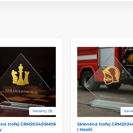
Typ ocenění
Materiál
Způsob personaliz
Varianty (9)
Varia
ěná trofej CRM202405M08
Skleněná trofej CRM202
y
| Hasiči