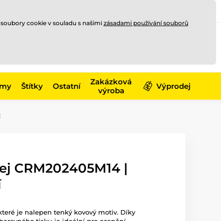
Registrace
Přihlásit se
CZK
 soubory cookie v souladu s našimi
zásadami používání souborů
0
Nakupte ještě za
10 000 Kč
0 Kč
a získejte
dopravu zdarma
Zakázková
émy
Štítky
Ostatní
Výprodej
výroba
í
fej CRM202405M14 |
í
 které je nalepen tenký kovový motiv. Díky