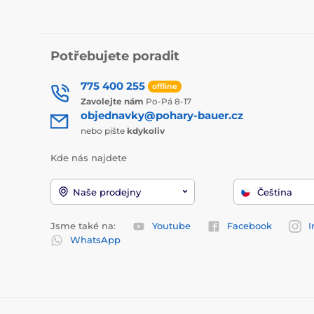
Potřebujete poradit
775 400 255
offline
Zavolejte nám
Po-Pá 8-17
objednavky@pohary-bauer.cz
nebo pište
kdykoliv
Kde nás najdete
Naše prodejny
Čeština
Jsme také na:
Youtube
Facebook
I
WhatsApp