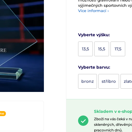
možnosti gravírování nebo 
výjimečných sportovních v
Více informací ›
Vyberte výšku:
13,5
15,5
17,5
Vyberte barvu:
bronz
stříbro
zlat
Skladem v e-shop
ine
Zboží na vás čeká v 
skleněných, dřevěnýc
pracovních dnů.