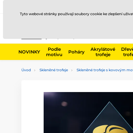
Doprava a platba
Prodejny
Kontakty
Blog
Tyto webové stránky používají soubory cookie ke zlepšení uživ
Např. produk
Podle
Akrylátové
Dřev
NOVINKY
Poháry
motivu
trofeje
trof
Úvod
Skleněné trofeje
Skleněné trofeje s kovovým m