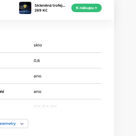
Skleněná trofej…
K nákupu
269 Kč
sklo
0,6
ano
ní
ano
13,5-15,5-17,5
Bojová umění
,
Box
parametry