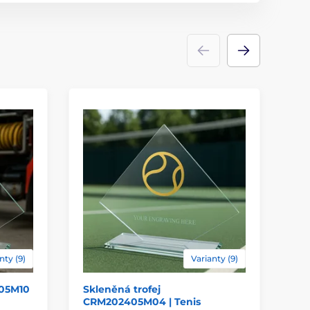
Trofeje
kov
,
sklo
laserové gravírování
,
barevný
ace
UV HQ potisk
nty (9)
Varianty (9)
405M10
Skleněná trofej
Sk
CRM202405M04 | Tenis
| G