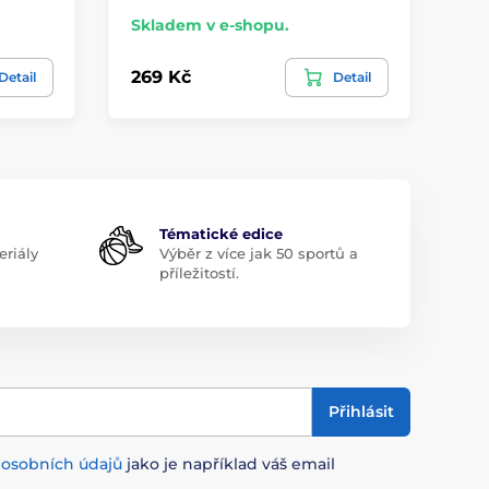
Skladem v e-shopu.
Sk
269 Kč
26
Detail
Detail
Tématické edice
riály
Výběr z více jak 50 sportů a
příležitostí.
Přihlásit
m
osobních údajů
jako je například váš email