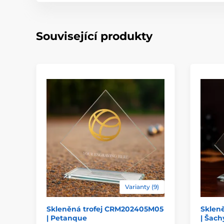
Související produkty
Varianty (9)
Skleněná trofej CRM202405M05
Sklen
| Petanque
| Šach