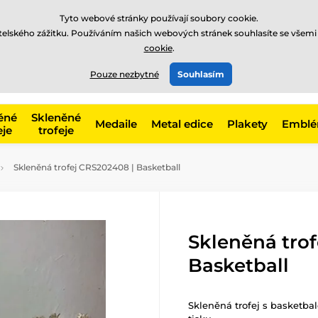
Tyto webové stránky používají soubory cookie.
atelského zážitku. Používáním našich webových stránek souhlasíte se všemi
cookie
.
775 400 255
offline
t, kategorie
Pouze nezbytné
Souhlasím
Zavolejte nám
(Po-Pá 8-17)
ěné
Skleněné
Medaile
Metal edice
Plakety
Embl
eje
trofeje
Skleněná trofej CRS202408 | Basketball
Skleněná tro
Basketball
Skleněná trofej s basketb