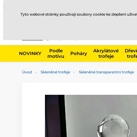
Doprava a platba
Prodejny
Kontakty
Blog
Tyto webové stránky používají soubory cookie ke zlepšení uživ
Např. produk
Podle
Akrylátové
Dřev
NOVINKY
Poháry
motivu
trofeje
trof
Úvod
Skleněné trofeje
Skleněné transparentní trofeje