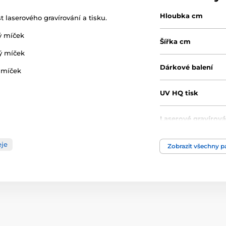
Hloubka cm
laserového gravírování a tisku.
vý míček
Šířka cm
vý míček
Dárkové balení
ý míček
UV HQ tisk
Laserové gravírová
eje
Výška cm
Zobrazit všechny 
Motiv
Typ ocenění
Materiál