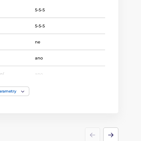
5-5-5
5-5-5
ne
ano
ní
ano
13-15-18
parametry
Basketball
Trofeje
sklo