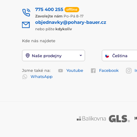
775 400 255
offline
Zavolejte nám
Po-Pá 8-17
objednavky@pohary-bauer.cz
nebo pište
kdykoliv
Kde nás najdete
Naše prodejny
Čeština
Jsme také na:
Youtube
Facebook
I
WhatsApp