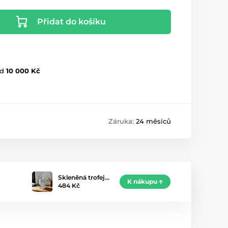
Přidat do košíku
d
10 000 Kč
Záruka:
24 měsíců
Skleněná trofej…
K nákupu
484 Kč