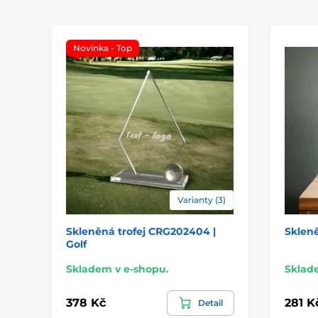
Novinka - Top
Varianty (3)
Skleněná trofej CRG202404 |
Skleně
Golf
Skladem v e-shopu.
Sklad
378 Kč
281 K
Detail