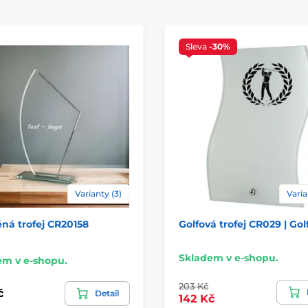
Způsob personaliz
Sleva
-30%
Varianty (3)
Varia
ná trofej CR20158
Golfová trofej CR029 | Gol
Skladem v e-shopu.
em v e-shopu.
203 Kč
č
Detail
142 Kč