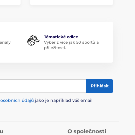
Tématické edice
riály
Výběr z více jak 50 sportů a
příležitostí.
Přihlásit
m
osobních údajů
jako je například váš email
pu
O společnosti