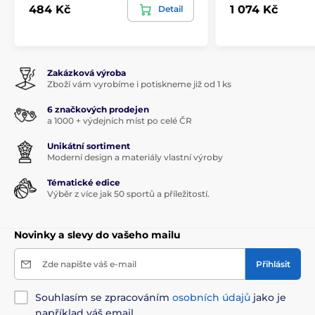
484 Kč
1 074 Kč
Detail
Zakázková výroba
Zboží vám vyrobíme i potiskneme již od 1 ks
6 značkových prodejen
a 1000 + výdejních míst po celé ČR
Unikátní sortiment
Moderní design a materiály vlastní výroby
Tématické edice
Výběr z více jak 50 sportů a příležitostí.
Novinky a slevy do vašeho mailu
Zde napište váš e-mail
Přihlásit
Souhlasím se zpracováním
osobních údajů
jako je
například váš email