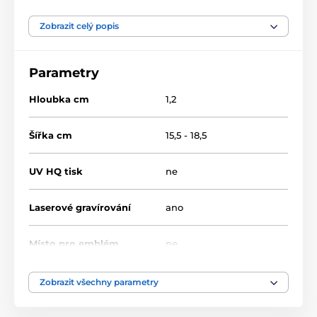
VÝPRODEJ 2023
Zobrazit celý popis
Skleněné transparentní trofeje
Parametry
Hloubka cm
1,2
Šířka cm
15,5 - 18,5
UV HQ tisk
ne
Laserové gravírování
ano
Místo pro emblém
ne
Místo pro štítek
ne
Zobrazit všechny parametry
Výška cm
21-25