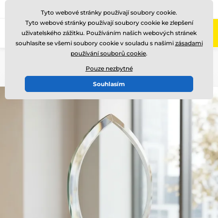
775 400 255
Zavolejte nám
(Po-Pá 8-17)
Tyto webové stránky používají soubory cookie.
Tyto webové stránky používají soubory cookie ke zlepšení
0
uživatelského zážitku. Používáním našich webových stránek
Menu
souhlasíte se všemi soubory cookie v souladu s našimi
zásadami
používání souborů cookie
.
Úvod
Skleněné trofeje
Skleněné transparentní trofeje
Pouze nezbytné
Souhlasím