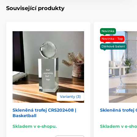
Související produkty
Typ ocenění
Trofeje
Materiál
sklo
Novinka
Novinka - Top
Způsob personalizace
laserové gravírování
Dárkové balení
Varianty (3)
Skleněná trofej CRS202408 |
Skleněná trofe
Basketball
Skladem v e-shopu.
Skladem v e-sho