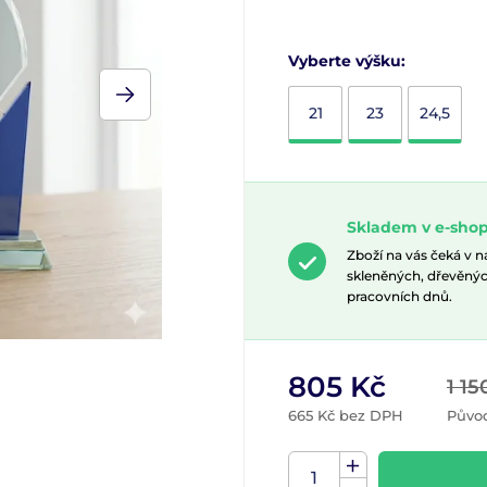
Vyberte výšku:
21
23
24,5
Skladem v e-shop
Zboží na vás čeká v 
skleněných, dřevěnýc
pracovních dnů.
805 Kč
1 15
665 Kč bez DPH
Půvo