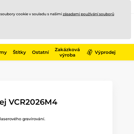
Registrace
Přihlásit se
CZK
 soubory cookie v souladu s našimi
zásadami používání souborů
0
Nakupte ještě za
10 000 Kč
0 Kč
a získejte
dopravu zdarma
Zakázková
émy
Štítky
Ostatní
Výprodej
výroba
fej VCR2026M4
laserového gravírování.