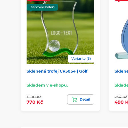
Dárkové balení
Varianty (3)
Skleněná trofej CR5054 | Golf
Skleně
Skladem v e-shopu.
Sklad
1 100 Kč
754 Kč
Detail
770 Kč
490 