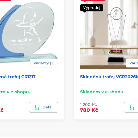
Výprodej
Varianty (2)
Varia
ná trofej CR1217
Skleněná trofej VCR2026
em v e-shopu.
Skladem v e-shopu.
1 200 Kč
Detail
Kč
780 Kč