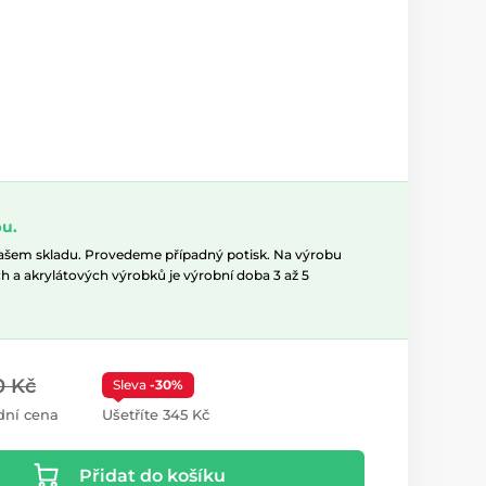
u.
našem skladu. Provedeme případný potisk. Na výrobu
h a akrylátových výrobků je výrobní doba 3 až 5
0 Kč
Sleva
-30%
dní cena
Ušetříte 345 Kč
Přidat do košíku