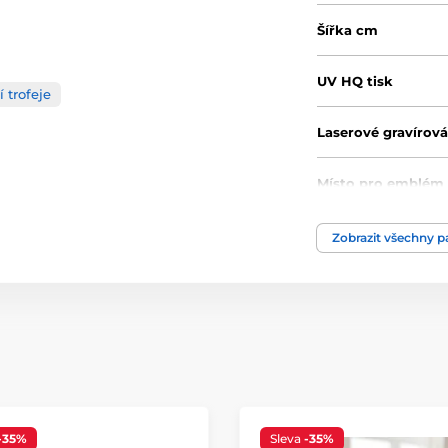
Šířka cm
UV HQ tisk
 trofeje
Laserové gravírová
Místo pro emblém
Místo pro štítek
Zobrazit všechny 
Výška cm
Typ ocenění
Materiál
Způsob personaliz
-35%
Sleva
-35%