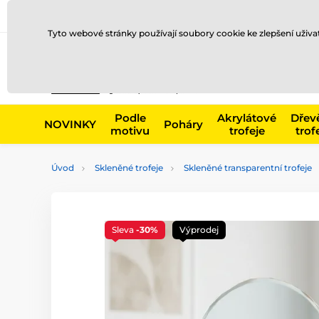
Doprava a platba
Prodejny
Kontakty
Blog
Tyto webové stránky používají soubory cookie ke zlepšení uživ
Např. produk
Podle
Akrylátové
Dřev
NOVINKY
Poháry
motivu
trofeje
trof
Úvod
Skleněné trofeje
Skleněné transparentní trofeje
Sleva
-30%
Výprodej