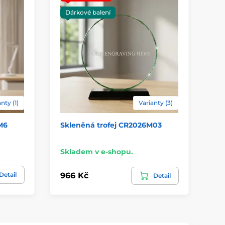
Dárkové balení
nty (1)
Varianty (3)
M6
Skleněná trofej CR2026M03
Sk
Sk
Skladem v e-shopu.
315
Detail
966 Kč
Detail
26