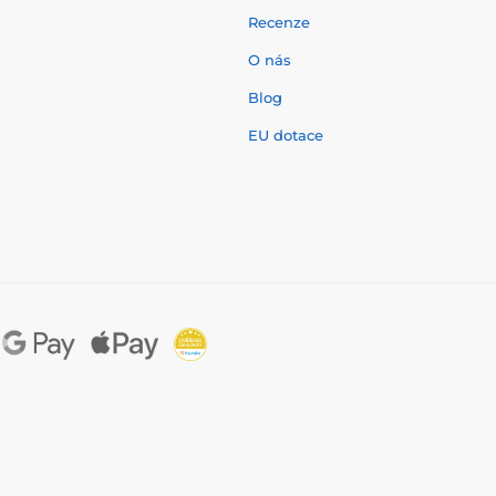
Recenze
O nás
í
Blog
EU dotace