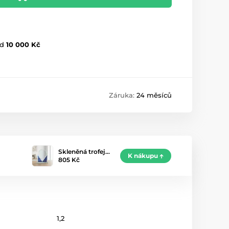
d
10 000 Kč
Záruka:
24 měsíců
Skleněná trofej…
K nákupu
805 Kč
1,2