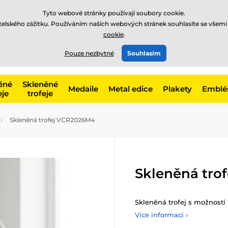
Tyto webové stránky používají soubory cookie.
atelského zážitku. Používáním našich webových stránek souhlasíte se všemi
cookie
.
775 400 255
offline
t, kategorie
Pouze nezbytné
Souhlasím
Zavolejte nám
(Po-Pá 8-17)
ěné
Skleněné
Medaile
Metal edice
Plakety
Embl
eje
trofeje
Skleněná trofej VCR2026M4
Skleněná tro
Skleněná trofej s možností 
Více informací ›