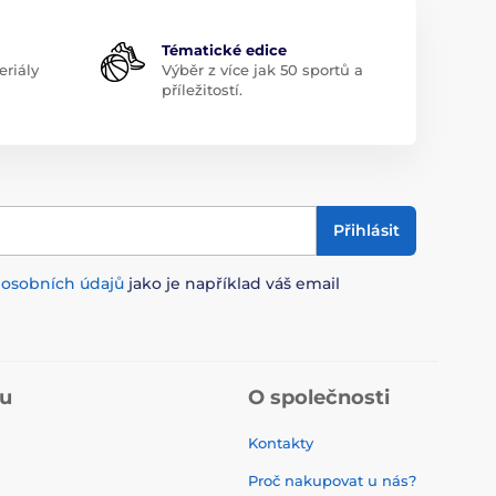
Tématické edice
riály
Výběr z více jak 50 sportů a
příležitostí.
Přihlásit
m
osobních údajů
jako je například váš email
pu
O společnosti
Kontakty
Proč nakupovat u nás?