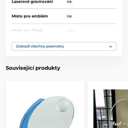
Laserové gravírování
ne
Místo pro emblém
ne
Místo pro štítek
ano
Výška cm
25,5-29,5
Zobrazit všechny parametry
Motiv
Fotbal
Související produkty
Typ ocenění
Trofeje
Materiál
sklo
Způsob personalizace
štítek