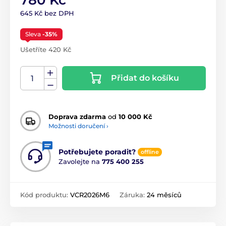
780 Kč
645 Kč bez DPH
Sleva
-35%
Ušetříte 420 Kč
Přidat do košíku
Doprava zdarma
od
10 000 Kč
Možnosti doručení ›
Potřebujete poradit?
offline
Zavolejte na
775 400 255
Kód produktu:
VCR2026M6
Záruka:
24 měsíců