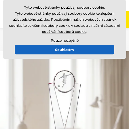
775 400 255
Zavolejte nám
(Po-Pá 8-17)
Tyto webové stránky používají soubory cookie.
Tyto webové stránky používají soubory cookie ke zlepšení
0
uživatelského zážitku. Používáním našich webových stránek
Menu
souhlasíte se všemi soubory cookie v souladu s našimi
zásadami
používání souborů cookie
.
Úvod
Skleněné trofeje
Skleněné transparentní trofeje
Pouze nezbytné
Souhlasím