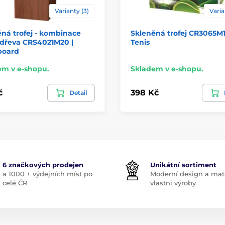
Varianty (3)
Varia
ná trofej - kombinace
Skleněná trofej CR3065M1
 dřeva CRS4021M20 |
Tenis
oard
em v e-shopu.
Skladem v e-shopu.
č
398 Kč
Detail
6 značkových prodejen
Unikátní sortiment
a 1000 + výdejních míst po
Moderní design a mate
celé ČR
vlastní výroby