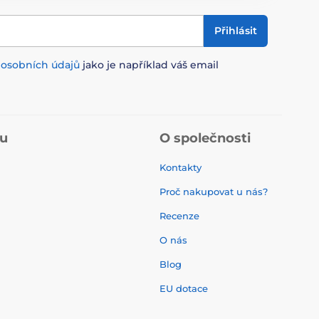
Přihlásit
m
osobních údajů
jako je například váš email
pu
O společnosti
Kontakty
Proč nakupovat u nás?
Recenze
O nás
í
Blog
EU dotace