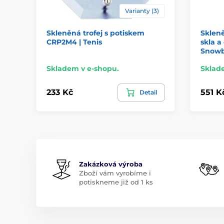
Varianty (3)
Skleněná trofej s potiskem
Skleně
CRP2M4 | Tenis
skla a
Snowb
Skladem v e-shopu.
Sklad
233 Kč
551 K
Detail
Zakázková výroba
Zboží vám vyrobíme i
potiskneme již od 1 ks