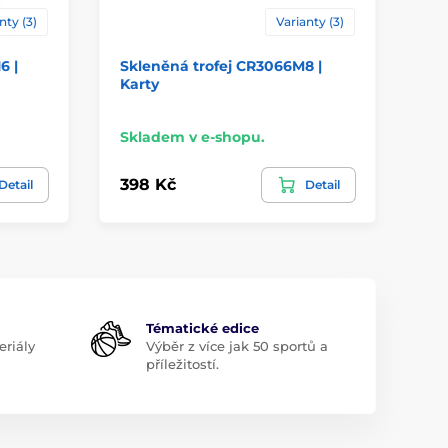
nty (3)
Varianty (3)
6 |
Skleněná trofej CR3066M8 |
Sk
Karty
Fo
Skladem v e-shopu.
Sk
398 Kč
29
Detail
Detail
Tématické edice
riály
Výběr z více jak 50 sportů a
příležitostí.