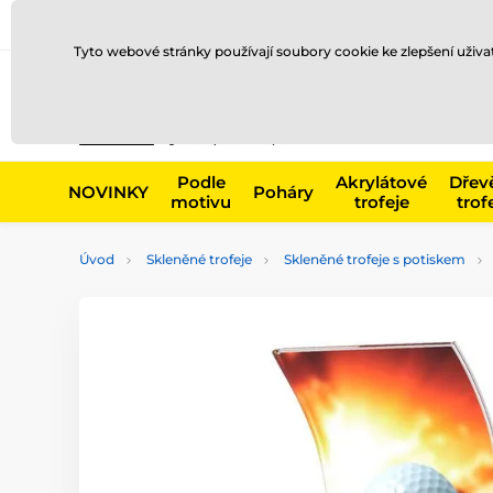
Doprava a platba
Prodejny
Kontakty
Blog
Tyto webové stránky používají soubory cookie ke zlepšení uživ
Např. produk
Podle
Akrylátové
Dřev
NOVINKY
Poháry
motivu
trofeje
trof
Úvod
Skleněné trofeje
Skleněné trofeje s potiskem