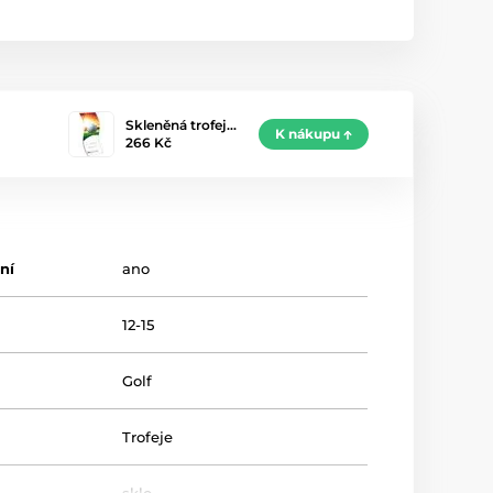
Skleněná trofej…
K nákupu
266 Kč
ní
ano
12-15
Golf
Trofeje