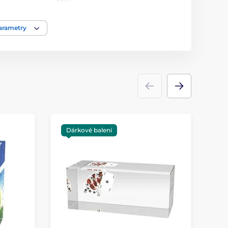
sklo
parametry
Dárkové balení