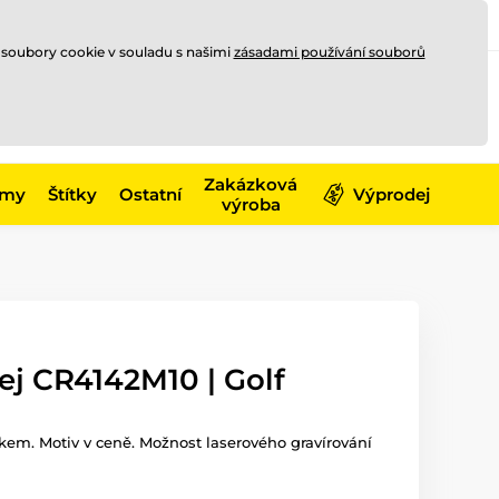
Registrace
Přihlásit se
CZK
 soubory cookie v souladu s našimi
zásadami používání souborů
0
Nakupte ještě za
10 000 Kč
0 Kč
a získejte
dopravu zdarma
Zakázková
émy
Štítky
Ostatní
Výprodej
výroba
ej CR4142M10 | Golf
skem. Motiv v ceně. Možnost laserového gravírování