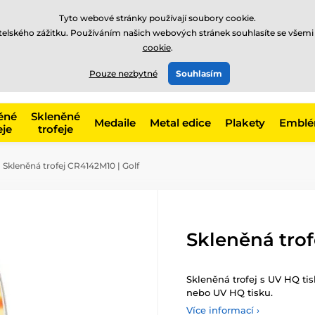
Tyto webové stránky používají soubory cookie.
atelského zážitku. Používáním našich webových stránek souhlasíte se všemi
cookie
.
775 400 255
offline
t, kategorie
Pouze nezbytné
Souhlasím
Zavolejte nám
(Po-Pá 8-17)
ěné
Skleněné
Medaile
Metal edice
Plakety
Embl
eje
trofeje
Skleněná trofej CR4142M10 | Golf
Skleněná trof
Skleněná trofej s UV HQ ti
nebo UV HQ tisku.
Více informací ›