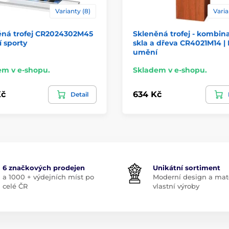
Varianty (8)
Varia
ěná trofej CR2024302M45
Skleněná trofej - kombin
í sporty
skla a dřeva CR4021M14 |
umění
em v e-shopu.
Skladem v e-shopu.
Kč
634 Kč
Detail
6 značkových prodejen
Unikátní sortiment
a 1000 + výdejních míst po
Moderní design a mate
celé ČR
vlastní výroby