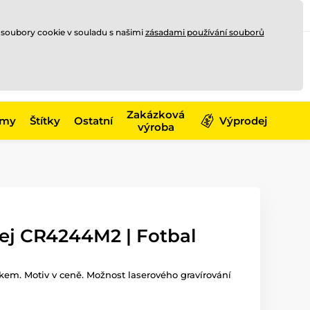
Registrace
Přihlásit se
CZK
 soubory cookie v souladu s našimi
zásadami používání souborů
0
Nakupte ještě za
10 000 Kč
0 Kč
a získejte
dopravu zdarma
Zakázková
émy
Štítky
Ostatní
Výprodej
výroba
fej CR4244M2 | Fotbal
skem. Motiv v ceně. Možnost laserového gravírování