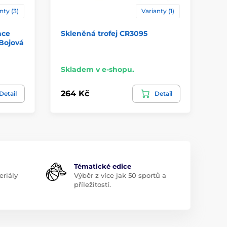
nty (3)
Varianty (1)
ace
Skleněná trofej CR3095
Sk
 Bojová
Ha
Skladem v e-shopu.
Sk
264 Kč
40
Detail
Detail
Tématické edice
riály
Výběr z více jak 50 sportů a
příležitostí.