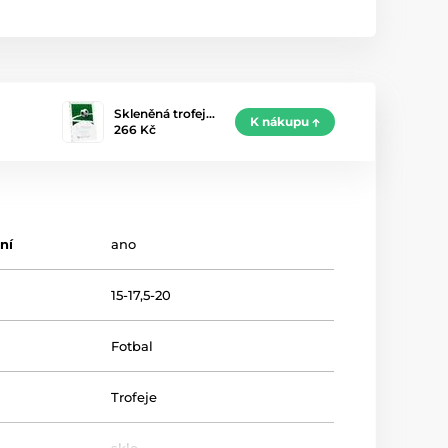
Skleněná trofej…
K nákupu
266 Kč
ní
ano
15-17,5-20
Fotbal
Trofeje