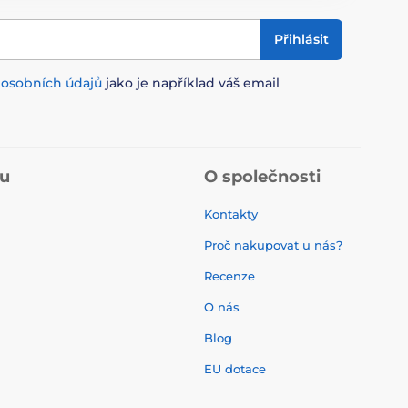
Přihlásit
m
osobních údajů
jako je například váš email
pu
O společnosti
Kontakty
Proč nakupovat u nás?
Recenze
O nás
í
Blog
EU dotace