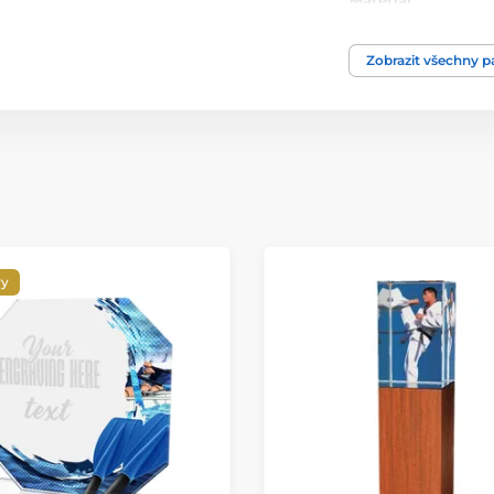
Materiál
Zobrazit všechny 
vy