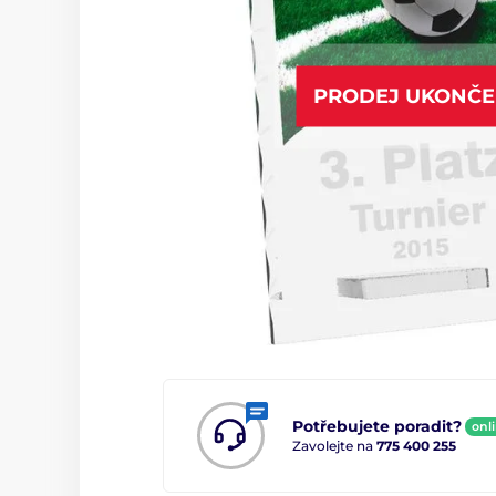
PRODEJ UKONČ
Potřebujete poradit?
onl
Zavolejte na
775 400 255