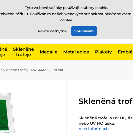
Tyto webové stránky používají soubory cookie.
atelského zážitku. Používáním našich webových stránek souhlasíte se všemi
cookie
.
775 400 255
online
t, kategorie
Pouze nezbytné
Souhlasím
Zavolejte nám
(Po-Pá 8-17)
ěné
Skleněné
Medaile
Metal edice
Plakety
Embl
eje
trofeje
Skleněná trofej CR4244M2 | Fotbal
Skleněná tro
Skleněná trofej s UV HQ ti
nebo UV HQ tisku.
Více informací ›