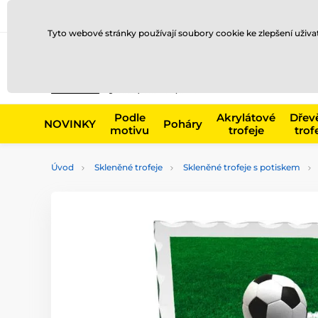
Doprava a platba
Prodejny
Kontakty
Blog
Tyto webové stránky používají soubory cookie ke zlepšení uživ
Např. produk
Podle
Akrylátové
Dřev
NOVINKY
Poháry
motivu
trofeje
trof
Úvod
Skleněné trofeje
Skleněné trofeje s potiskem