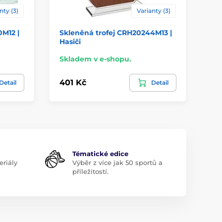
nty (3)
Varianty (3)
M12 |
Skleněná trofej CRH20244M13 |
Sk
Hasiči
Sj
Skladem v e-shopu.
Sk
401 Kč
24
Detail
Detail
Tématické edice
riály
Výběr z více jak 50 sportů a
příležitostí.