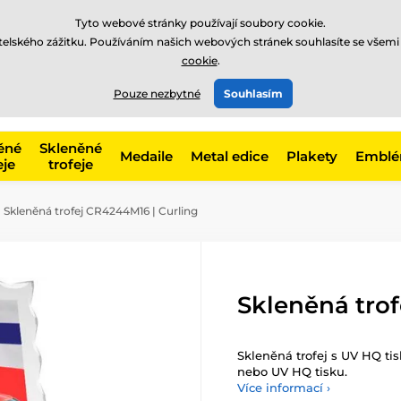
Tyto webové stránky používají soubory cookie.
atelského zážitku. Používáním našich webových stránek souhlasíte se všemi
cookie
.
775 400 255
offline
t, kategorie
Pouze nezbytné
Souhlasím
Zavolejte nám
(Po-Pá 8-17)
ěné
Skleněné
Medaile
Metal edice
Plakety
Embl
eje
trofeje
Skleněná trofej CR4244M16 | Curling
Skleněná trof
Skleněná trofej s UV HQ ti
nebo UV HQ tisku.
Více informací ›