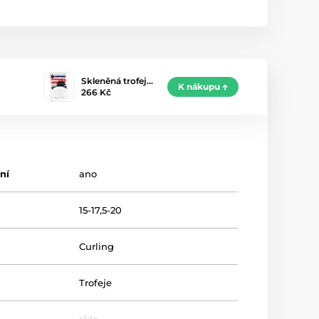
Skleněná trofej…
K nákupu
266 Kč
ní
ano
15-17,5-20
Curling
Trofeje