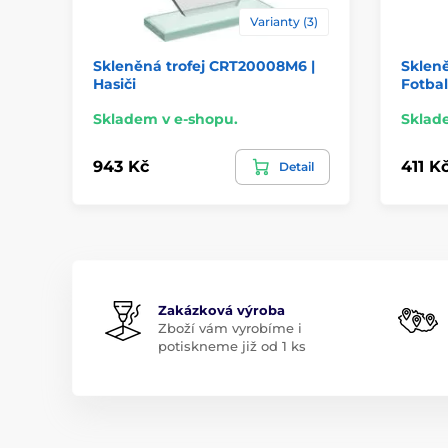
Varianty (3)
Skleněná trofej CRT20008M6 |
Skleně
Hasiči
Fotbal
Skladem v e-shopu.
Sklad
943 Kč
411 K
Detail
Zakázková výroba
Zboží vám vyrobíme i
potiskneme již od 1 ks