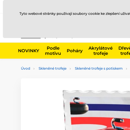
Doprava a platba
Prodejny
Kontakty
Blog
Tyto webové stránky používají soubory cookie ke zlepšení uživ
Např. produk
Podle
Akrylátové
Dřev
NOVINKY
Poháry
motivu
trofeje
trof
Úvod
Skleněné trofeje
Skleněné trofeje s potiskem