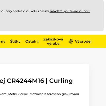
Registrace
Přihlásit se
CZK
 soubory cookie v souladu s našimi
zásadami používání souborů
0
Nakupte ještě za
10 000 Kč
0 Kč
a získejte
dopravu zdarma
Zakázková
émy
Štítky
Ostatní
Výprodej
výroba
ej CR4244M16 | Curling
skem. Motiv v ceně. Možnost laserového gravírování