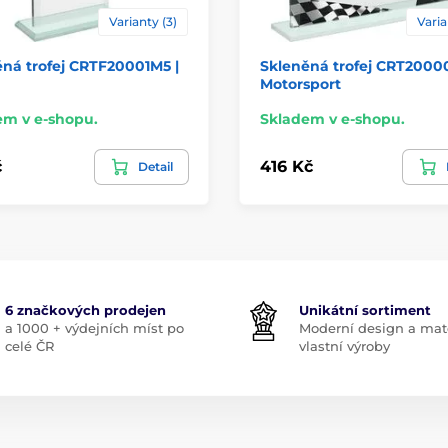
Varianty (3)
Varia
ná trofej CRTF20001M5 |
Skleněná trofej CRT20000
Motorsport
em v e-shopu.
Skladem v e-shopu.
č
416 Kč
Detail
6 značkových prodejen
Unikátní sortiment
a 1000 + výdejních míst po
Moderní design a mate
celé ČR
vlastní výroby