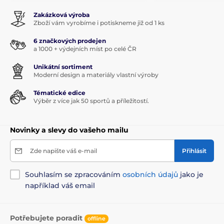
Zakázková výroba
Zboží vám vyrobíme i potiskneme již od 1 ks
6 značkových prodejen
a 1000 + výdejních míst po celé ČR
Unikátní sortiment
Moderní design a materiály vlastní výroby
Tématické edice
Výběr z více jak 50 sportů a příležitostí.
Novinky a slevy do vašeho mailu
Zde napište váš e-mail
Přihlásit
Souhlasím se zpracováním
osobních údajů
jako je
například váš email
Potřebujete poradit
offline