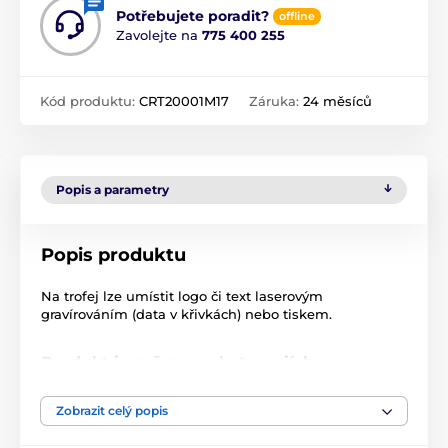
Potřebujete poradit?
offline
Zavolejte na
775 400 255
Kód produktu:
CRT20001M17
Záruka:
24 měsíců
Popis a parametry
Popis produktu
Na trofej lze umístit logo či text laserovým
gravírováním (data v křivkách) nebo tiskem.
Produkt je zařazen v kategoriích
Skleněné trofeje
CRT20001
Zobrazit celý popis