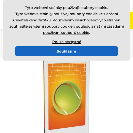
775 400 255
Zavolejte nám
(Po-Pá 8-17)
Tyto webové stránky používají soubory cookie.
Tyto webové stránky používají soubory cookie ke zlepšení
0
uživatelského zážitku. Používáním našich webových stránek
Menu
souhlasíte se všemi soubory cookie v souladu s našimi
zásadami
používání souborů cookie
.
Úvod
Skleněné trofeje
Skleněné trofeje s potiskem
CRT20001
Pouze nezbytné
Souhlasím