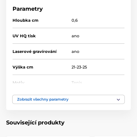
Parametry
Hloubka cm
0,6
UV HQ tisk
ano
Laserové gravírování
ano
Výška cm
21-23-25
Motiv
Tenis
Typ ocenění
Trofeje
Zobrazit všechny parametry
Materiál
sklo
Související produkty
laserové gravírování
,
Způsob personalizace
barevný UV HQ potisk