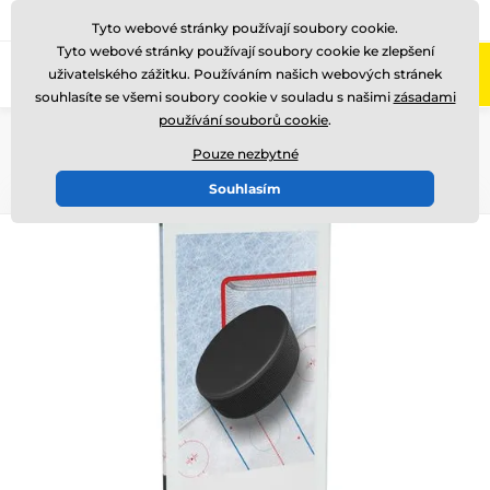
775 400 255
Zavolejte nám
(Po-Pá 8-17)
Tyto webové stránky používají soubory cookie.
Tyto webové stránky používají soubory cookie ke zlepšení
0
uživatelského zážitku. Používáním našich webových stránek
Menu
souhlasíte se všemi soubory cookie v souladu s našimi
zásadami
používání souborů cookie
.
Úvod
Skleněné trofeje
Skleněné trofeje s potiskem
CRT20001
Pouze nezbytné
Souhlasím