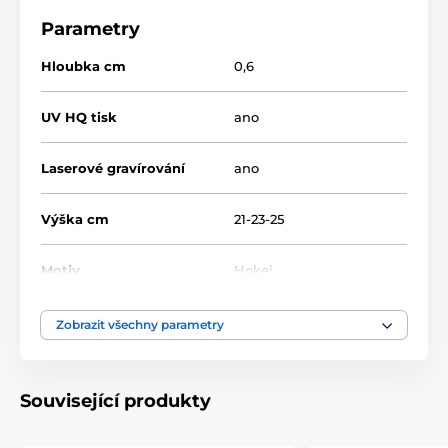
Parametry
Hloubka cm
0,6
UV HQ tisk
ano
Laserové gravírování
ano
Výška cm
21-23-25
Motiv
Hokej
Typ ocenění
Trofeje
Zobrazit všechny parametry
Materiál
sklo
Související produkty
laserové gravírování
,
Způsob personalizace
barevný UV HQ potisk