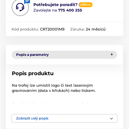
Potřebujete poradit?
offline
Zavolejte na
775 400 255
Kód produktu:
CRT20001M9
Záruka:
24 měsíců
Popis a parametry
Popis produktu
Na trofej lze umístit logo či text laserovým
gravírováním (data v křivkách) nebo tiskem.
Produkt je zařazen v kategoriích
Hokej
Zimní sporty
CRT20001
Zobrazit celý popis