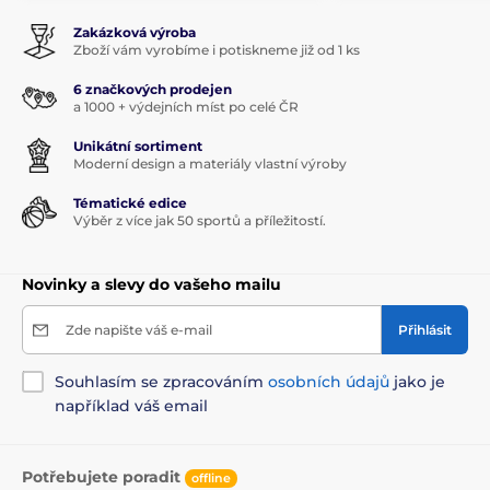
Zakázková výroba
Zboží vám vyrobíme i potiskneme již od 1 ks
6 značkových prodejen
a 1000 + výdejních míst po celé ČR
Unikátní sortiment
Moderní design a materiály vlastní výroby
Tématické edice
Výběr z více jak 50 sportů a příležitostí.
Novinky a slevy do vašeho mailu
Zde napište váš e-mail
Přihlásit
Souhlasím se zpracováním
osobních údajů
jako je
například váš email
Potřebujete poradit
offline