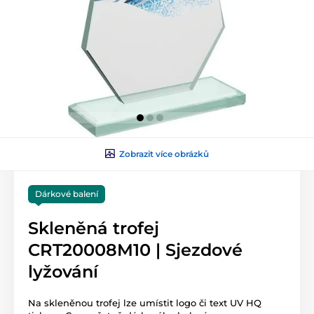
Zobrazit více obrázků
Dárkové balení
Skleněná trofej
CRT20008M10 | Sjezdové
lyžování
Na skleněnou trofej lze umístit logo či text UV HQ