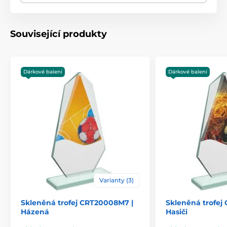
Typ ocenění
Trofeje
Související produkty
Materiál
sklo
laserové gravírování
,
Dárkové balení
Dárkové balení
Způsob personalizace
barevný UV HQ potisk
Varianty (3)
Skleněná trofej CRT20008M7 |
Skleněná trofej
Házená
Hasiči