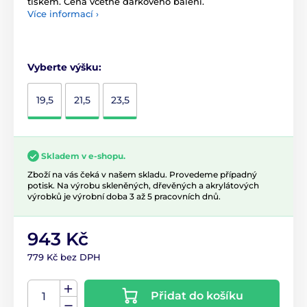
tiskem. Cena včetně dárkového balení.
Více informací ›
Vyberte výšku:
19,5
21,5
23,5
Skladem v e-shopu.
Zboží na vás čeká v našem skladu. Provedeme případný
potisk. Na výrobu skleněných, dřevěných a akrylátových
výrobků je výrobní doba 3 až 5 pracovních dnů.
943 Kč
779 Kč bez DPH
Přidat do košíku