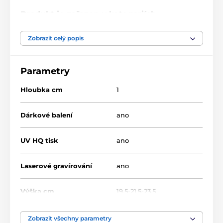
Produkt je zařazen v kategoriích
Sjezd, slalom
Zimní sporty
Zobrazit celý popis
CRT20008
Parametry
Hloubka cm
1
Dárkové balení
ano
UV HQ tisk
ano
Laserové gravírování
ano
Výška cm
19.5-21.5-23.5
Motiv
Sjezd a slalom
Zobrazit všechny parametry