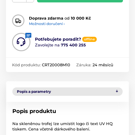
Doprava zdarma
od
10 000 Kč
Možnosti doručení ›
Potřebujete poradit?
offline
Zavolejte na
775 400 255
Kód produktu:
CRT20008M10
Záruka:
24 měsíců
Popis a parametry
Popis produktu
Na skleněnou trofej lze umístit logo či text UV HQ
tiskem. Cena včetně dárkového balení.