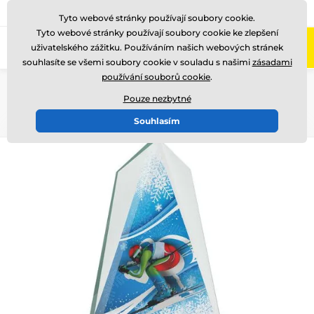
775 400 255
Zavolejte nám
(Po-Pá 8-17)
Tyto webové stránky používají soubory cookie.
Tyto webové stránky používají soubory cookie ke zlepšení
0
uživatelského zážitku. Používáním našich webových stránek
Menu
souhlasíte se všemi soubory cookie v souladu s našimi
zásadami
používání souborů cookie
.
Úvod
Skleněné trofeje
Skleněné trofeje s potiskem
CRT20008
Pouze nezbytné
Souhlasím