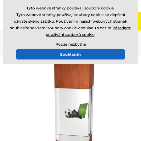
775 400 255
Zavolejte nám
(Po-Pá 8-17)
Tyto webové stránky používají soubory cookie.
Tyto webové stránky používají soubory cookie ke zlepšení
0
uživatelského zážitku. Používáním našich webových stránek
Menu
souhlasíte se všemi soubory cookie v souladu s našimi
zásadami
používání souborů cookie
.
Úvod
Skleněné trofeje
Skleněné trofeje s potiskem
Pouze nezbytné
Souhlasím