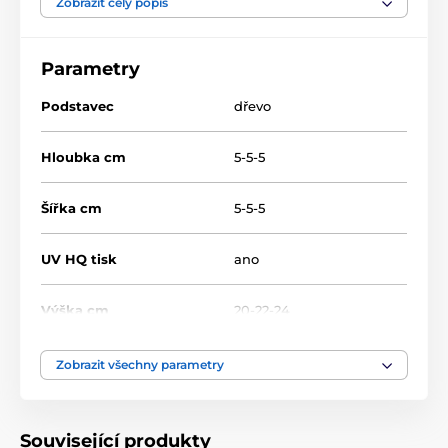
Zobrazit celý popis
Fotbal
Skleněné trofeje s potiskem
Parametry
CR3067
Podstavec
dřevo
Hloubka cm
5-5-5
Šířka cm
5-5-5
UV HQ tisk
ano
Výška cm
20-22-24
Motiv
Fotbal
Zobrazit všechny parametry
Typ ocenění
Trofeje
Související produkty