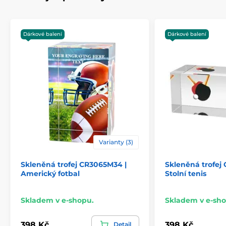
Materiál
dřevo
,
sklo
Způsob personalizace
barevný UV HQ potisk
Dárkové balení
Dárkové balení
Varianty (3)
Skleněná trofej CR3065M34 |
Skleněná trofej
Americký fotbal
Stolní tenis
Skladem v e-shopu.
Skladem v e-sho
398 Kč
398 Kč
Detail