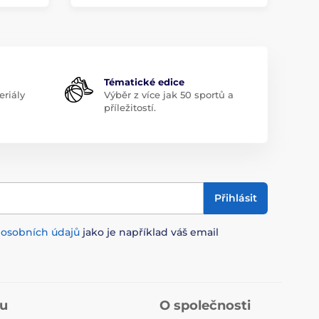
Tématické edice
riály
Výběr z více jak 50 sportů a
příležitostí.
Přihlásit
m
osobních údajů
jako je například váš email
pu
O společnosti