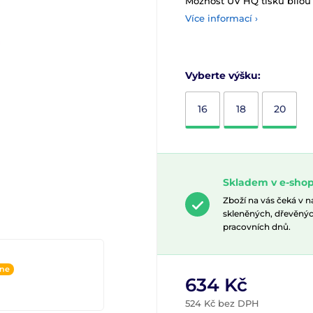
Možnost UV HQ tisku bílou
Více informací ›
Vyberte výšku:
16
18
20
Skladem v e-shop
Zboží na vás čeká v 
skleněných, dřevěnýc
pracovních dnů.
ine
634 Kč
524 Kč bez DPH