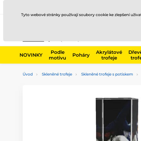
Doprava a platba
Prodejny
Kontakty
Blog
Tyto webové stránky používají soubory cookie ke zlepšení uživ
Např. produk
Podle
Akrylátové
Dřev
NOVINKY
Poháry
motivu
trofeje
trof
Úvod
Skleněné trofeje
Skleněné trofeje s potiskem