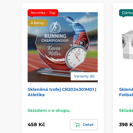
Novinka - Top
Dárko
4 barvy
Varianty (8)
Skleněná trofej CR2024301M01 |
Skleně
Atletika
Fotbal
Skladem v e-shopu.
Sklad
458 Kč
398 K
Detail