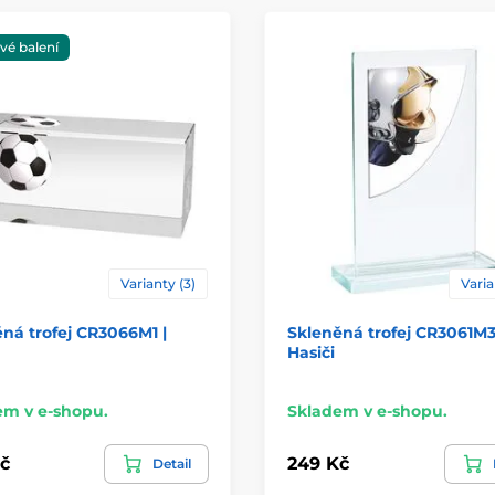
vé balení
Varianty (3)
Varia
ná trofej CR3066M1 |
Skleněná trofej CR3061M3
Hasiči
em v e-shopu.
Skladem v e-shopu.
č
249 Kč
Detail