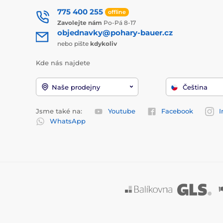
775 400 255
offline
Zavolejte nám
Po-Pá 8-17
objednavky@pohary-bauer.cz
nebo pište
kdykoliv
Kde nás najdete
Naše prodejny
Čeština
Jsme také na:
Youtube
Facebook
I
WhatsApp