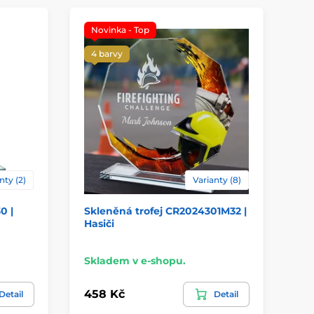
Novinka - Top
4 barvy
nty (2)
Varianty (8)
0 |
Skleněná trofej CR2024301M32 |
Sk
Hasiči
CR
Skladem v e-shopu.
Sk
458 Kč
23
Detail
Detail