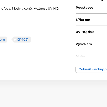
Podstavec
a dřeva. Motiv v ceně. Možnost UV HQ
Šířka cm
UV HQ tisk
skem
CR4021
Výška cm
Motiv
Typ ocenění
Zobrazit všechny 
Materiál
Způsob personaliz