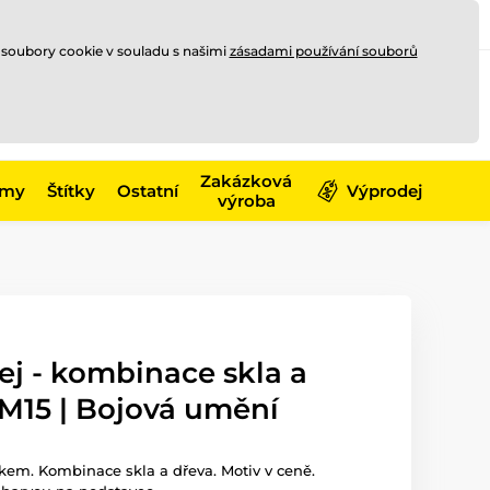
Registrace
Přihlásit se
CZK
 soubory cookie v souladu s našimi
zásadami používání souborů
0
Nakupte ještě za
10 000 Kč
0 Kč
a získejte
dopravu zdarma
Zakázková
émy
Štítky
Ostatní
Výprodej
výroba
ej - kombinace skla a
M15 | Bojová umění
skem. Kombinace skla a dřeva. Motiv v ceně.