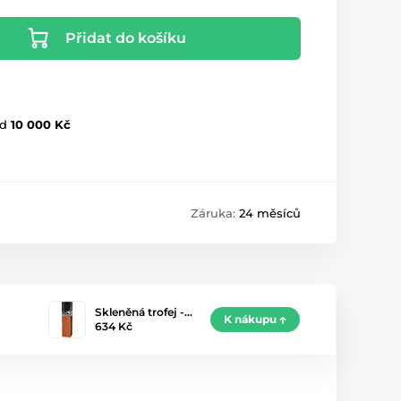
Přidat do košíku
d
10 000 Kč
Záruka:
24 měsíců
Skleněná trofej -…
K nákupu
634 Kč