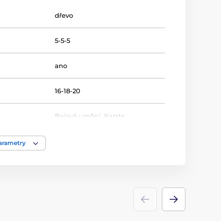
dřevo
5-5-5
ano
16-18-20
Bojová umění
,
Karate
Trofeje
parametry
dřevo
,
sklo
ace
barevný UV HQ potisk