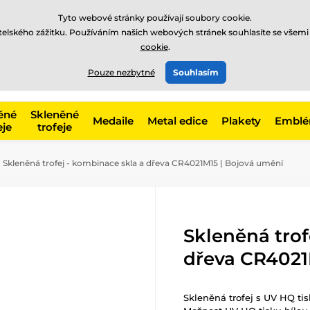
Tyto webové stránky používají soubory cookie.
atelského zážitku. Používáním našich webových stránek souhlasíte se všemi
cookie
.
775 400 255
offline
t, kategorie
Pouze nezbytné
Souhlasím
Zavolejte nám
(Po-Pá 8-17)
ěné
Skleněné
Medaile
Metal edice
Plakety
Embl
eje
trofeje
Skleněná trofej - kombinace skla a dřeva CR4021M15 | Bojová umění
Skleněná trof
dřeva CR4021
Skleněná trofej s UV HQ ti