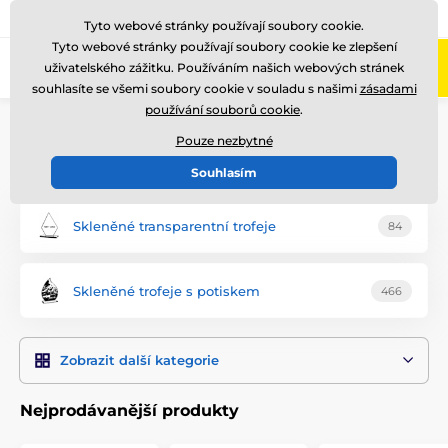
775 400 255
Zavolejte nám
(Po-Pá 8-17)
Tyto webové stránky používají soubory cookie.
Tyto webové stránky používají soubory cookie ke zlepšení
0
uživatelského zážitku. Používáním našich webových stránek
Menu
souhlasíte se všemi soubory cookie v souladu s našimi
zásadami
používání souborů cookie
.
Úvod
Skleněné trofeje
Pouze nezbytné
Skleněné trofeje, strana 30
Souhlasím
Skleněné transparentní trofeje
84
Skleněné trofeje s potiskem
466
Zobrazit další kategorie
Nejprodávanější produkty