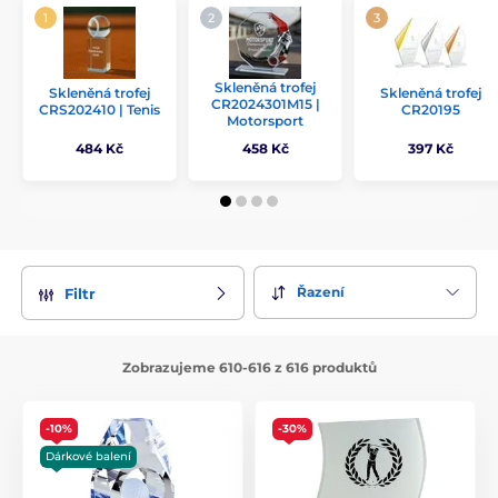
Skleněná trofej
Skleněná trofej
Skleněná trofej
CR2024301M15 |
CRS202410 | Tenis
CR20195
Motorsport
484 Kč
458 Kč
397 Kč
Řazení
Filtr
Zobrazujeme 610-616 z 616 produktů
-10%
-30%
Dárkové balení