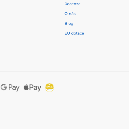
Recenze
O nás
í
Blog
EU dotace