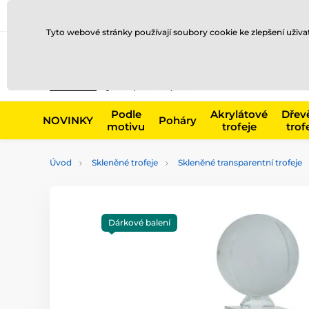
Doprava a platba
Prodejny
Kontakty
Blog
Tyto webové stránky používají soubory cookie ke zlepšení uživ
Např. produk
Podle
Akrylátové
Dřev
NOVINKY
Poháry
motivu
trofeje
trof
Úvod
Skleněné trofeje
Skleněné transparentní trofeje
Dárkové balení