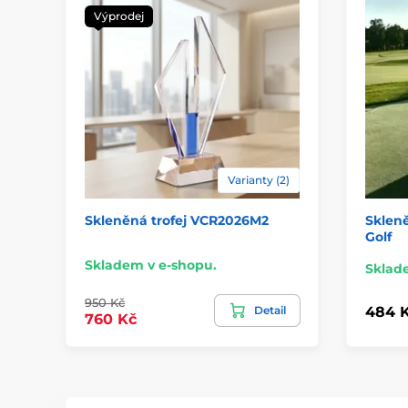
Výprodej
Varianty (2)
Skleněná trofej VCR2026M2
Skleně
Golf
Skladem v e-shopu.
Sklad
950 Kč
Detail
484 
760 Kč