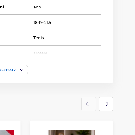
ní
ano
18-19-21,5
Tenis
Trofeje
sklo
parametry
ace
laserové gravírování
S