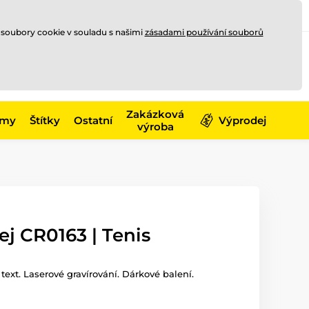
Registrace
Přihlásit se
CZK
 soubory cookie v souladu s našimi
zásadami používání souborů
0
Nakupte ještě za
10 000 Kč
0 Kč
a získejte
dopravu zdarma
Zakázková
émy
Štítky
Ostatní
Výprodej
výroba
ej CR0163 | Tenis
i text. Laserové gravírování. Dárkové balení.