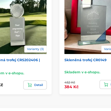
Varianty (3)
Varia
ná trofej CRS202406 |
Skleněná trofej CR0149
Skladem v e-shopu.
em v e-shopu.
452 Kč
Kč
Detail
384 Kč