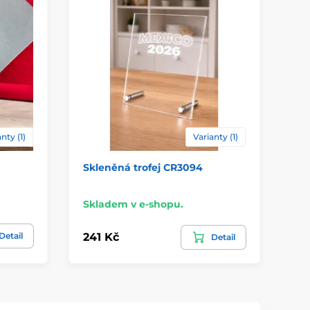
nty (1)
Varianty (1)
Skleněná trofej CR3094
Sk
Sk
Skladem v e-shopu.
358
Detail
241 Kč
Detail
28