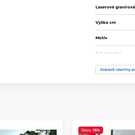
Laserové gravírová
Výška cm
Motiv
Typ ocenění
Materiál
Zobrazit všechny 
Způsob personaliz
Sleva
-15%