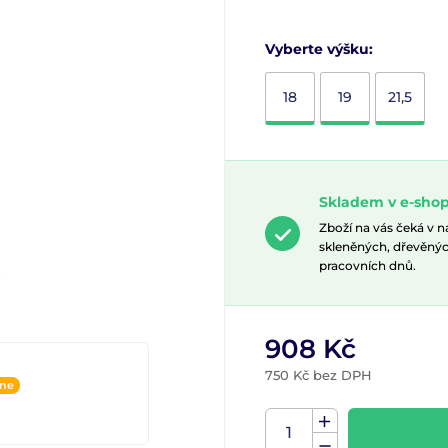
Vyberte výšku:
18
19
21,5
Skladem v e-shop
Zboží na vás čeká v 
skleněných, dřevěnýc
pracovních dnů.
908 Kč
750 Kč bez DPH
ine