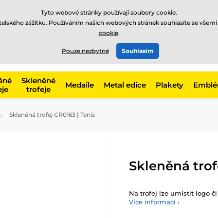
Tyto webové stránky používají soubory cookie.
atelského zážitku. Používáním našich webových stránek souhlasíte se všemi
cookie
.
775 400 255
offline
t, kategorie
Pouze nezbytné
Souhlasím
Zavolejte nám
(Po-Pá 8-17)
ěné
Skleněné
Medaile
Metal edice
Plakety
Embl
eje
trofeje
Skleněná trofej CR0163 | Tenis
Skleněná trof
Na trofej lze umístit logo č
Více informací ›