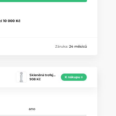
d
10 000 Kč
Záruka:
24 měsíců
Skleněná trofej…
K nákupu
908 Kč
ano