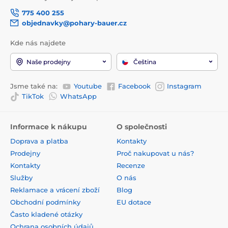
775 400 255
objednavky@pohary-bauer.cz
Kde nás najdete
Naše prodejny
Čeština
Jsme také na:
Youtube
Facebook
Instagram
TikTok
WhatsApp
Informace k nákupu
O společnosti
Doprava a platba
Kontakty
Prodejny
Proč nakupovat u nás?
Kontakty
Recenze
Služby
O nás
Reklamace a vrácení zboží
Blog
Obchodní podmínky
EU dotace
Často kladené otázky
Ochrana osobních údajů