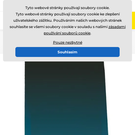
775 400 255
Zavolejte nám
(Po-Pá 8-17)
Tyto webové stránky používají soubory cookie.
Tyto webové stránky používají soubory cookie ke zlepšení
0
uživatelského zážitku. Používáním našich webových stránek
Menu
souhlasíte se všemi soubory cookie v souladu s našimi
zásadami
používání souborů cookie
.
Úvod
Skleněné trofeje
Skleněné trofeje s potiskem
Pouze nezbytné
Souhlasím