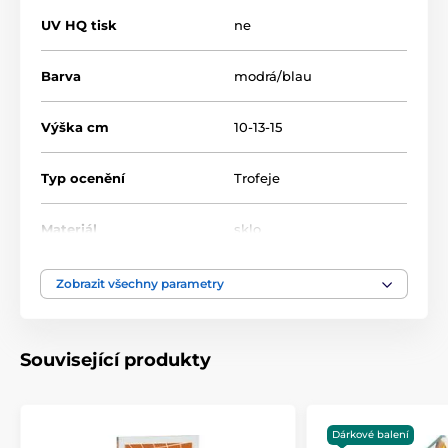
UV HQ tisk
ne
Barva
modrá/blau
Výška cm
10-13-15
Typ ocenění
Trofeje
Materiál
sklo
Zobrazit všechny parametry
Související produkty
Dárkové balení