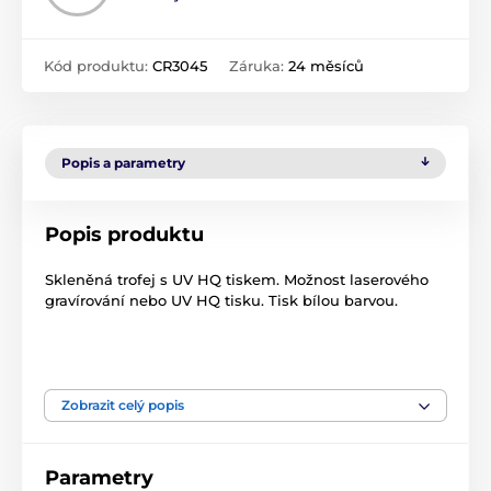
Kód produktu:
CR3045
Záruka:
24 měsíců
Popis a parametry
Popis produktu
Skleněná trofej s UV HQ tiskem. Možnost laserového
gravírování nebo UV HQ tisku. Tisk bílou barvou.
Produkt je zařazen v kategoriích
Zobrazit celý popis
Skleněné trofeje s potiskem
CR3045-3049
Parametry