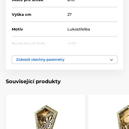
Výška cm
27
Motiv
Lukostřelba
Produktová řada
AYR1
Typ ocenění
Trofeje
Zobrazit všechny parametry
Materiál
akrylát
,
plast
Související produkty
Způsob personalizace
štítek