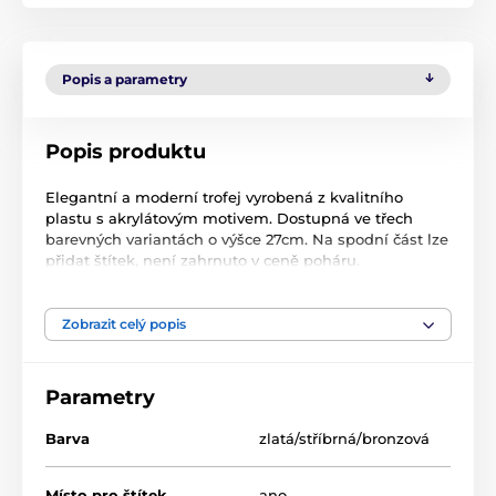
Popis a parametry
Popis produktu
Elegantní a moderní trofej vyrobená z kvalitního
plastu s akrylátovým motivem. Dostupná ve třech
barevných variantách o výšce 27cm. Na spodní část lze
přidat štítek, není zahrnuto v ceně poháru.
Zobrazit celý popis
Produkt je zařazen v kategoriích
Lukostřelba
AYR1
AYR1
Parametry
Barva
zlatá/stříbrná/bronzová
Místo pro štítek
ano