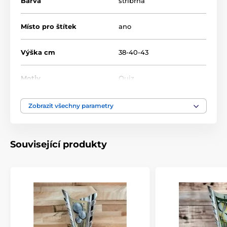
Barva
stříbrná
Místo pro štítek
ano
Výška cm
38-40-43
Motiv
Quiz
Typ ocenění
Poháry
Zobrazit všechny parametry
Materiál
akrylát
,
plast
Související produkty
Způsob personalizace
štítek