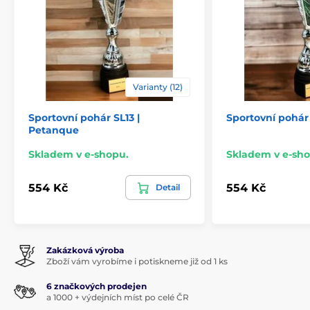
Varianty (12)
Sportovní pohár SL13 |
Sportovní pohár
Petanque
Skladem v e-shopu.
Skladem v e-sho
554 Kč
554 Kč
Detail
Zakázková výroba
Zboží vám vyrobíme i potiskneme již od 1 ks
6 značkových prodejen
a 1000 + výdejních míst po celé ČR