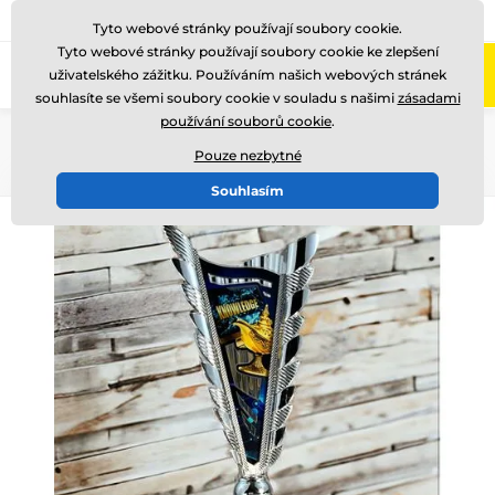
775 400 255
Zavolejte nám
(Po-Pá 8-17)
Tyto webové stránky používají soubory cookie.
Tyto webové stránky používají soubory cookie ke zlepšení
0
uživatelského zážitku. Používáním našich webových stránek
Menu
souhlasíte se všemi soubory cookie v souladu s našimi
zásadami
používání souborů cookie
.
Úvod
Akrylátové trofeje
SL1
Pouze nezbytné
Souhlasím