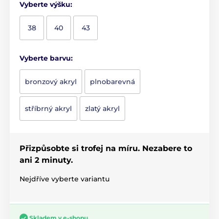
Vyberte výšku:
38
40
43
Vyberte barvu:
bronzový akryl
plnobarevná
stříbrný akryl
zlatý akryl
Přizpůsobte si trofej na míru. Nezabere to
ani 2 minuty.
Nejdříve vyberte variantu
Skladem v e-shopu.