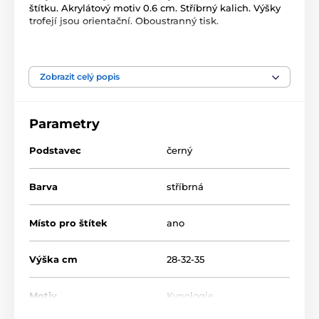
štítku. Akrylátový motiv 0.6 cm. Stříbrný kalich. Výšky
trofejí jsou orientační. Oboustranný tisk.
Produkt je zařazen v kategoriích
Zobrazit celý popis
Kynologie
Acrylic line
Akrylátové trofeje
ACUPCS
Parametry
Podstavec
černý
Barva
stříbrná
Místo pro štítek
ano
Výška cm
28-32-35
Motiv
Kynologie