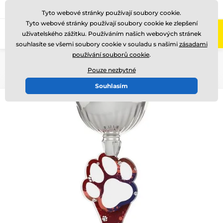
775 400 255
Zavolejte nám
(Po-Pá 8-17)
Tyto webové stránky používají soubory cookie.
Tyto webové stránky používají soubory cookie ke zlepšení
0
uživatelského zážitku. Používáním našich webových stránek
Menu
souhlasíte se všemi soubory cookie v souladu s našimi
zásadami
používání souborů cookie
.
Úvod
Akrylátové trofeje
ACUPCS
Pouze nezbytné
Souhlasím