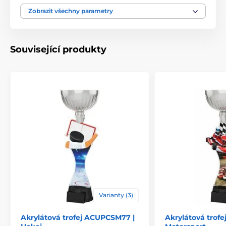
Produktová řada
Acrylic line
Zobrazit všechny parametry
Typ ocenění
Trofeje
Související produkty
Materiál
kov
,
akrylát
Způsob personalizace
štítek
Varianty (3)
Akrylátová trofej ACUPCSM77 |
Akrylátová trof