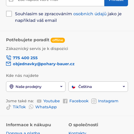
Souhlasím se zpracováním
osobních údajů
jako je
například váš email
Potřebujete poradit
offline
Zákaznický servis je k dispozici
775 400 255
objednavky@pohary-bauer.cz
Kde nás najdete
Naše prodejny
Čeština
Jsme také na:
Youtube
Facebook
Instagram
TikTok
WhatsApp
Informace k nákupu
O společnosti
Doprava a platba
Kontakty