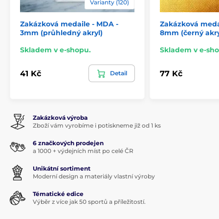
Varianty (120)
Zakázková medaile - MDA -
Zakázková meda
3mm (průhledný akryl)
8mm (černý akry
Skladem v e-shopu.
Skladem v e-sho
41 Kč
77 Kč
Detail
Zakázková výroba
Zboží vám vyrobíme i potiskneme již od 1 ks
6 značkových prodejen
a 1000 + výdejních míst po celé ČR
Unikátní sortiment
Moderní design a materiály vlastní výroby
Tématické edice
Výběr z více jak 50 sportů a příležitostí.