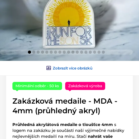
Zobrazit více obrázků
Minimální odběr - 50 ks
Zakázková výroba
Zakázková medaile - MDA -
4mm (průhledný akryl)
Průhledná akrylátová medaile o tloušťce 4mm
s
logem na zakázku je součástí naší výjimečné nabídky
nejlevnějších medailí na míru. Stačí
nahrát vaše