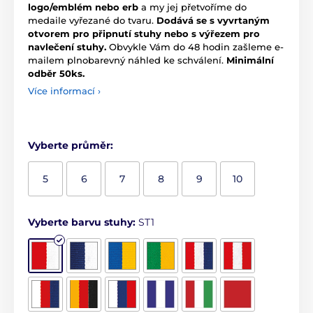
logo/emblém nebo erb
a my jej přetvoříme do
medaile vyřezané do tvaru.
Dodává se s vyvrtaným
otvorem pro připnutí stuhy nebo s výřezem pro
navlečení stuhy.
Obvykle Vám do 48 hodin zašleme e-
mailem plnobarevný náhled ke schválení.
Minimální
odběr 50ks.
Více informací ›
Vyberte průměr:
5
6
7
8
9
10
Vyberte barvu stuhy:
ST1