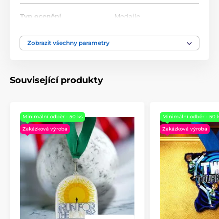
Zakázková výroba akrylátových medailí
Typ ocenění
Medaile
Zakázkové akrylátové medaile
Materiál
akrylát
Zobrazit všechny parametry
Související produkty
Minimální odběr - 50 ks
Minimální odběr - 50 
Zakázková výroba
Zakázková výroba