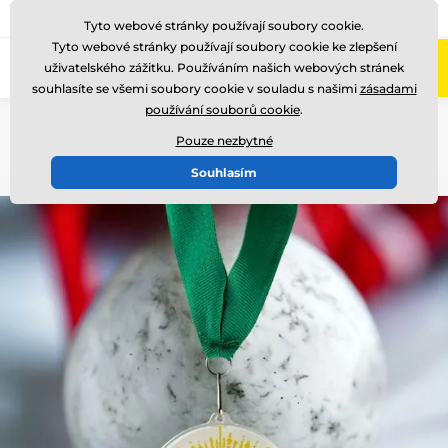
775 400 255
Zavolejte nám
(Po-Pá 8-17)
Tyto webové stránky používají soubory cookie.
Tyto webové stránky používají soubory cookie ke zlepšení
0
uživatelského zážitku. Používáním našich webových stránek
Menu
souhlasíte se všemi soubory cookie v souladu s našimi
zásadami
používání souborů cookie
.
Úvod
Medaile
Akrylátové medaile
Zakázková výroba akrylátových medailí
Pouze nezbytné
Souhlasím