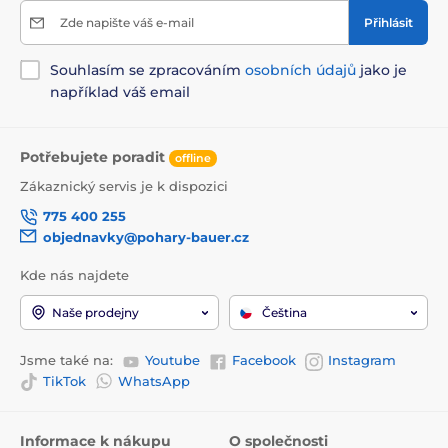
Zde napište váš e-mail
Přihlásit
Souhlasím se zpracováním
osobních údajů
jako je
například váš email
Potřebujete poradit
offline
Zákaznický servis je k dispozici
775 400 255
objednavky@pohary-bauer.cz
Kde nás najdete
Naše prodejny
Čeština
Jsme také na:
Youtube
Facebook
Instagram
TikTok
WhatsApp
Informace k nákupu
O společnosti