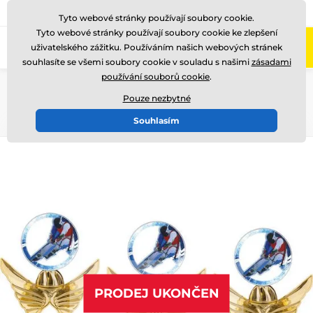
775 400 255
Zavolejte nám
(Po-Pá 8-17)
Tyto webové stránky používají soubory cookie.
Tyto webové stránky používají soubory cookie ke zlepšení
0
uživatelského zážitku. Používáním našich webových stránek
Menu
souhlasíte se všemi soubory cookie v souladu s našimi
zásadami
používání souborů cookie
.
Úvod
Ocenění podle motivu
Zimní sporty
Akrylátové trofeje
Pouze nezbytné
Souhlasím
PRODEJ UKONČEN