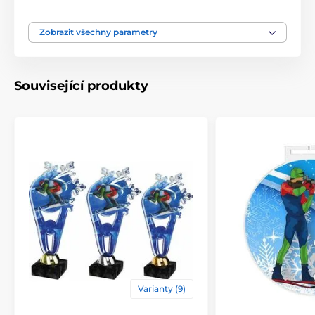
Typ ocenění
Trofeje
Zobrazit všechny parametry
Materiál
akrylát
Související produkty
Způsob personalizace
štítek
Varianty (9)