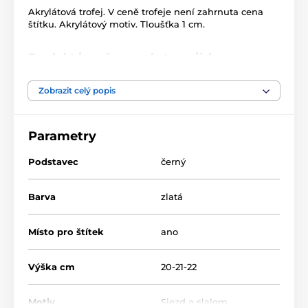
Akrylátová trofej. V ceně trofeje není zahrnuta cena
štítku. Akrylátový motiv. Tloušťka 1 cm.
Produkt je zařazen v kategoriích
Sjezd, slalom
Zimní sporty
Zobrazit celý popis
Akrylátové trofeje
PCAS0001
Parametry
Akrylátové trofeje
Podstavec
černý
Barva
zlatá
Místo pro štítek
ano
Výška cm
20-21-22
Motiv
Sjezd a slalom